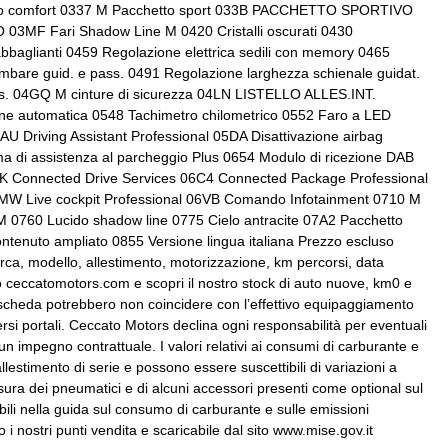
ida
Sensori di pioggia
trol
Fari a led
esso comfort 0337 M Pacchetto sport 033B PACCHETTO SPORTIVO
 Fari Shadow Line M 0420 Cristalli oscurati 0430
Sistema di chiamata d'emergenza
Fissaggi isofix
anabbaglianti 0459 Regolazione elettrica sedili con memory 0465
ombare guid. e pass. 0491 Regolazione larghezza schienale guidat.
cimento stanchezza
Specchietti retrovisori elettrici
 touchscreen
Impianto di scarico
ss. 04GQ M cinture di sicurezza 04LN LISTELLO ALLES.INT.
e automatica 0548 Tachimetro chilometrico 0552 Faro a LED
ne integrati negli
Interni personalizzazione colori
AU Driving Assistant Professional 05DA Disattivazione airbag
Start & stop
ri
 di assistenza al parcheggio Plus 0654 Modulo di ricezione DAB
Volante multifunzionale
AK Connected Drive Services 06C4 Connected Package Professional
tinta
Mild hybrid
BMW Live cockpit Professional 06VB Comando Infotainment 0710 M
Personal esim
 M 0760 Lucido shadow line 0775 Cielo antracite 07A2 Pacchetto
enuto ampliato 0855 Versione lingua italiana Prezzo escluso
ea e stile
Pinze freni colorate
arca, modello, allestimento, motorizzazione, km percorsi, data
sito ceccatomotors.com e scopri il nostro stock di auto nuove, km0 e
g assistant
Presa 12v aggiuntiva
e scheda potrebbero non coincidere con l’effettivo equipaggiamento
versi portali. Ceccato Motors declina ogni responsabilità per eventuali
tà - cruise control
Regolazione manuale del piantone
 impegno contrattuale. I valori relativi ai consumi di carburante e
sterzo in altezza e profondità
 allestimento di serie e possono essere suscettibili di variazioni a
ura dei pneumatici e di alcuni accessori presenti come optional sul
Sedili anteriori riscaldabili
bili nella guida sul consumo di carburante e sulle emissioni
ggle
Selettore stile di guida
 i nostri punti vendita e scaricabile dal sito www.mise.gov.it