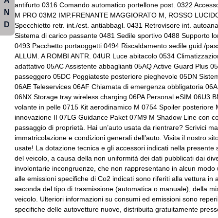
A
Sedili anteriori sportivi
Selettore stile di gu
Controllo della stabilità
Cornering brake con
antifurto 0316 Comando automatico portellone post. 0322 Acc
N
M PRO 03M2 IMP.FRENANTE MAGGIORATO M, ROSSO LUCIDO 03MF
Serbatoio carburante maggiorato
Servosterzo
Fari automatici
Fari posteriori a led
D
Specchietto retr. int./est. antiabbagl. 0431 Retrovisore int. auto
Sistema di carico passante 0481 Sedile sportivo 0488 Supporto l
Sistema di frenata anti collisione
Sistema di riconos
Freno di stazionamento elettrico
Impianto audio con
0493 Pacchetto portaoggetti 0494 Riscaldamento sedile guid./pa
guidatore
ALLUM. A ROMBI ANTR. 04UR Luce abitacolo 0534 Climatizzazion
Indicatore pressione pneumatici
Indicatori di direzio
adattativo 05AC Assistente abbaglianti 05AQ Active Guard Plus 05
Spoiler
Spoiler posteriore
specchietti retroviso
passeggero 05DC Poggiateste posteriore pieghevole 05DN Sistema
Strumentazione digitale con display
Tappetini
06AE Teleservices 06AF Chiamata di emergenza obbligatoria 06
Kit attrezzi
Maniglie esterne in 
06NX Storage tray wireless charging 06PA Personal eSIM 06U3 
Volante sportivo
Pacchetto
Paraurti in tinta
volante in pelle 0715 Kit aerodinamico M 0754 Spoiler posteriore
innovazione II 07LG Guidance Paket 07M9 M Shadow Line con cont
Personalizzazione colori esterni
Personalizzazioni lin
passaggio di proprietà. Hai un’auto usata da rientrare? Scrivici m
immatricolazione e condizioni generali dell’auto. Visita il nostro 
Portabicchieri
Preparazione drivin
usate! La dotazione tecnica e gli accessori indicati nella present
del veicolo, a causa della non uniformità dei dati pubblicati dai di
Radio digitale dab
Regolatore di veloci
involontarie incongruenze, che non rappresentano in alcun modo un
alle emissioni specifiche di Co2 indicati sono riferiti alla vettura in
seconda del tipo di trasmissione (automatica o manuale), della mis
Retrovisore interno auto-anabbagliante
Sedili abbattibili
veicolo. Ulteriori informazioni su consumi ed emissioni sono reperi
Sedili sportivi
Selettore cambio to
specifiche delle autovetture nuove, distribuita gratuitamente presso