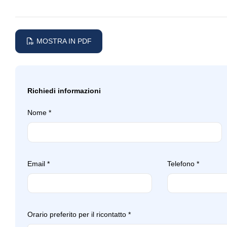
Sensore pioggia
Serbatoio carburan
Sistema di chiamata d'emergenza
Sistema di frenata an
MOSTRA IN PDF
Specchietti retrovisori elettrici
Specchietti retrovisor
Start & stop
Strumentazione con
Richiedi informazioni
Tappetini
Tergicristalli
Nome
*
Volante sportivo
Email
*
Telefono
*
Orario preferito per il ricontatto
*