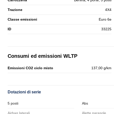
Carrozzeria
Berlina, 4 porte, 5 posti
Trazione
4X4
Classe emissioni
Euro 6e
ID
33225
Consumi ed emissioni WLTP
Emissioni CO2 ciclo misto
137,00 g/km
Dotazioni di serie
5 posti
Abs
Airbag laterali
Alette parasole