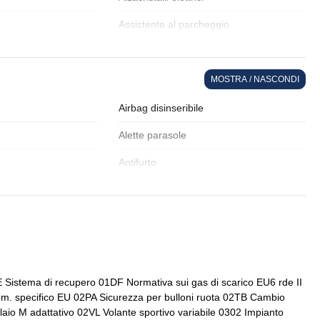
Assistente al parcheggio
ficativo
Cassetto portaoggetti
i
Cinture di sicurezza
MOSTRA / NASCONDI
ltifunzione
Fari a led
Airbag disinseribile
Freno di stazionamento elettrico
Alette parasole
marcia
Inserti in acciaio esterni
Antifurto
atici / tirefit
Maniglie esterne in tinta
eggio
Assistente alla frenata
Personalizzazione colori esterni
e services
Bmw teleservices
Portabicchiere
 a 8 marce
Cassetto portaoggetti
Regolatore di velocità - cruise control
i
Cinture di sicurezza
istema di recupero 01DF Normativa sui gas di scarico EU6 rde II
to guidatore
Sedili abbattibili
m. specifico EU 02PA Sicurezza per bulloni ruota 02TB Cambio
Console centrale multifunzione
io M adattativo 02VL Volante sportivo variabile 0302 Impianto