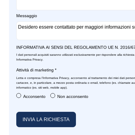
Messaggio
INFORMATIVA AI SENSI DEL REGOLAMENTO UE N. 2016/6
I dati personali acquisiti saranno utilizzati esclusivamente per rispondere alla richiesta 
Informativa Privacy
.
Attività di marketing
*
Letta e compresa l’
Informativa Privacy
, acconsento al trattamento dei miei dati person
cartacee, e, in particolare, a mezzo posta ordinaria o email, telefono (es. chiamate a
informatico (es. siti web, mobile app).
Acconsento
Non acconsento