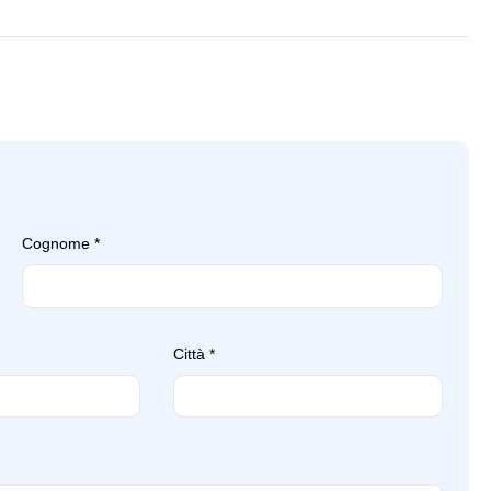
te maggiorato
Servosterzo
ti collisione
Sistema di riconoscimento stanchezza
guidatore
i in tinta
Spoiler posteriore
 display m
Strumentazione digitale con display
Variable sport steering
Cognome
*
Città
*