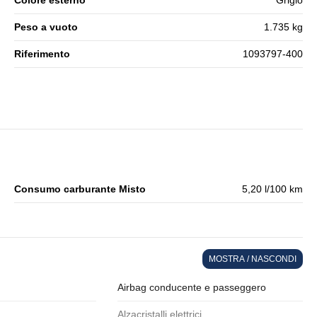
Colore esterno
Grigio
Peso a vuoto
1.735 kg
Riferimento
1093797-400
Consumo carburante Misto
5,20 l/100 km
MOSTRA / NASCONDI
Airbag conducente e passeggero
Alzacristalli elettrici