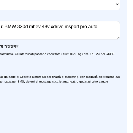
79 "GDPR"
formulata. Gli Interessati possono esercitare i diritti di cui agli artt. 15 - 23 del GDPR.
ali da parte di Ceccato Motors Srl per finalità di marketing, con modalità elettroniche e/o
utomatizzate, SMS, sistemi di messaggistica istantanea), e qualsiasi altro canale