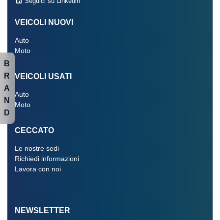
Seguici su Linkedin
VEICOLI NUOVI
Auto
Moto
B
R
VEICOLI USATI
A
Auto
N
Moto
D
CECCATO
Le nostre sedi
Richiedi informazioni
Lavora con noi
NEWSLETTER