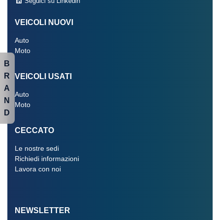
Seguici su Linkedin
VEICOLI NUOVI
Auto
Moto
B
R
VEICOLI USATI
A
Auto
N
Moto
D
CECCATO
Le nostre sedi
Richiedi informazioni
Lavora con noi
NEWSLETTER