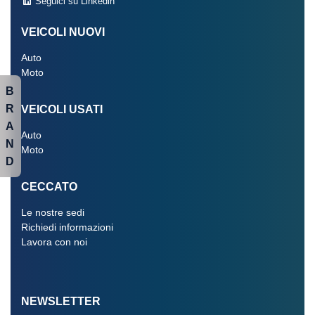
Seguici su Linkedin
VEICOLI NUOVI
Auto
Moto
B
R
VEICOLI USATI
A
Auto
N
Moto
D
CECCATO
Le nostre sedi
Richiedi informazioni
Lavora con noi
NEWSLETTER