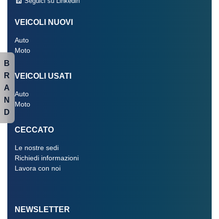
Seguici su Linkedin
VEICOLI NUOVI
Auto
Moto
B
R
VEICOLI USATI
A
Auto
N
Moto
D
CECCATO
Le nostre sedi
Richiedi informazioni
Lavora con noi
NEWSLETTER