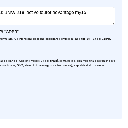
79 "GDPR"
formulata. Gli Interessati possono esercitare i diritti di cui agli artt. 15 - 23 del GDPR.
ali da parte di Ceccato Motors Srl per finalità di marketing, con modalità elettroniche e/o
utomatizzate, SMS, sistemi di messaggistica istantanea), e qualsiasi altro canale