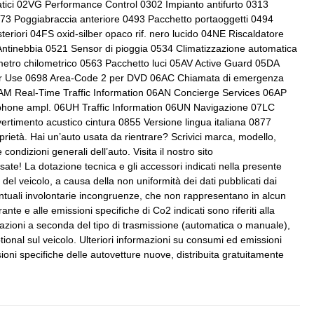
tici 02VG Performance Control 0302 Impianto antifurto 0313
Volante in pelle
0473 Poggiabraccia anteriore 0493 Pacchetto portaoggetti 0494
Indicatore cambio marcia
teriori 04FS oxid-silber opaco rif. nero lucido 04NE Riscaldatore
Interni personalizzazione colori
Antinebbia 0521 Sensor di pioggia 0534 Climatizzazione automatica
metro chilometrico 0563 Pacchetto luci 05AV Active Guard 05DA
Motori twin power turbo omologati
Car Use 0698 Area-Code 2 per DVD 06AC Chiamata di emergenza
secondo al normativa euro 6
6AM Real-Time Traffic Information 06AN Concierge Services 06AP
hone ampl. 06UH Traffic Information 06UN Navigazione 07LC
bretto d'uso e
Presa 12v aggiuntiva
timento acustico cintura 0855 Versione lingua italiana 0877
ffa
ietà. Hai un’auto usata da rientrare? Scrivici marca, modello,
ondizioni generali dell’auto. Visita il nostro sito
abili
Sedili posteriori regolabili
ate! La dotazione tecnica e gli accessori indicati nella presente
el veicolo, a causa della non uniformità dei dati pubblicati dai
posteriori
Servosterzo
entuali involontarie incongruenze, che non rappresentano in alcun
i elettrici
Start & stop
nte e alle emissioni specifiche di Co2 indicati sono riferiti alla
ariazioni a seconda del tipo di trasmissione (automatica o manuale),
Volante regolabile
ional sul veicolo. Ulteriori informazioni su consumi ed emissioni
ioni specifiche delle autovetture nuove, distribuita gratuitamente