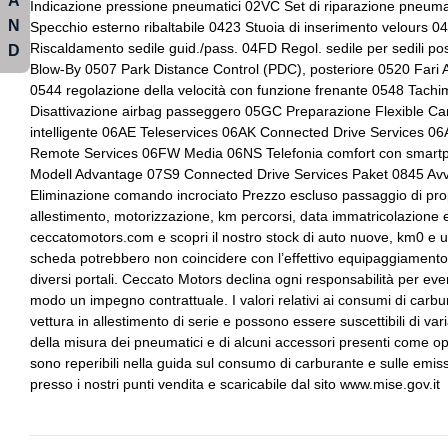
A
Indicazione pressione pneumatici 02VC Set di riparazione pneuma
N
Start & stop
Tappetini
Specchio esterno ribaltabile 0423 Stuoia di inserimento velours 
Impianto audio con bluetooth
Impianto di scarico
Riscaldamento sedile guid./pass. 04FD Regol. sedile per sedili pos
D
Volante multifunzionale
Volante regolabile
Indicatore pressione pneumatici
Interni in tessuto
Blow-By 0507 Park Distance Control (PDC), posteriore 0520 Fari 
0544 regolazione della velocità con funzione frenante 0548 Tachi
Kit riparazione pneumatici / tirefit
Luci diurne
Disattivazione airbag passeggero 05GC Preparazione Flexible 
intelligente 06AE Teleservices 06AK Connected Drive Services 0
Remote Services 06FW Media 06NS Telefonia comfort con smartp
Pacchetto
Portadocumenti e li
Modell Advantage 07S9 Connected Drive Services Paket 0845 Avver
manutenzione in sto
Eliminazione comando incrociato Prezzo escluso passaggio di propr
allestimento, motorizzazione, km percorsi, data immatricolazione e c
Regolatore di velocità - cruise control
Sedili anteriori regol
ceccatomotors.com e scopri il nostro stock di auto nuove, km0 e us
scheda potrebbero non coincidere con l’effettivo equipaggiamento d
Selettore stile di guida
Sensori parcheggio 
diversi portali. Ceccato Motors declina ogni responsabilità per ev
Sospensioni
Specchietti retrovisor
modo un impegno contrattuale. I valori relativi ai consumi di carbura
vettura in allestimento di serie e possono essere suscettibili di v
Tappetini
Volante in pelle
della misura dei pneumatici e di alcuni accessori presenti come opt
sono reperibili nella guida sul consumo di carburante e sulle emiss
presso i nostri punti vendita e scaricabile dal sito www.mise.gov.it