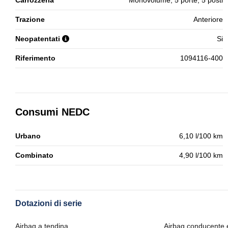
Carrozzeria
Monovolume, 5 porte, 5 posti
Trazione
Anteriore
Neopatentati
Si
Riferimento
1094116-400
Consumi NEDC
Urbano
6,10 l/100 km
Combinato
4,90 l/100 km
Dotazioni di serie
Airbag a tendina
Airbag conducente 