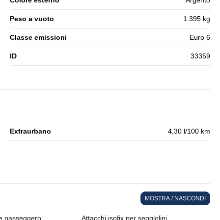
Colore esterno
Argento
Peso a vuoto
1.395 kg
Classe emissioni
Euro 6
ID
33359
Extraurbano
4,30 l/100 km
MOSTRA / NASCONDI
e passeggero
Attacchi isofix per seggiolini