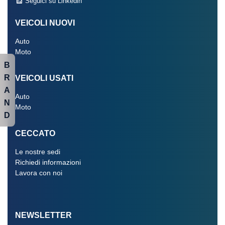
Seguici su Linkedin
VEICOLI NUOVI
Auto
Moto
B
R
VEICOLI USATI
A
Auto
N
Moto
D
CECCATO
Le nostre sedi
Richiedi informazioni
Lavora con noi
NEWSLETTER