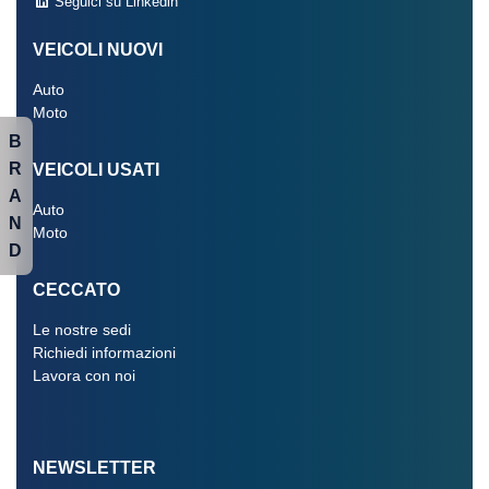
Seguici su Linkedin
VEICOLI NUOVI
Auto
Moto
B
R
VEICOLI USATI
A
Auto
N
Moto
D
CECCATO
Le nostre sedi
Richiedi informazioni
Lavora con noi
NEWSLETTER