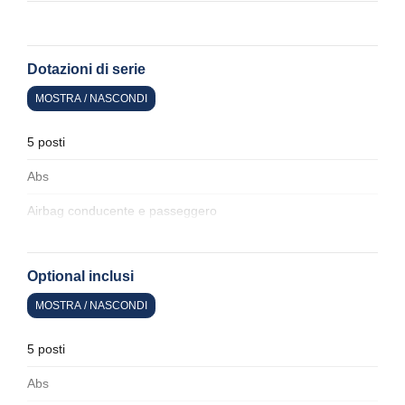
Dotazioni di serie
MOSTRA / NASCONDI
5 posti
Abs
Airbag conducente e passeggero
Airbag laterali
Optional inclusi
Alette parasole
MOSTRA / NASCONDI
Alzacristalli elettrici
Assetto sportivo
5 posti
Attacchi isofix per seggiolini
Abs