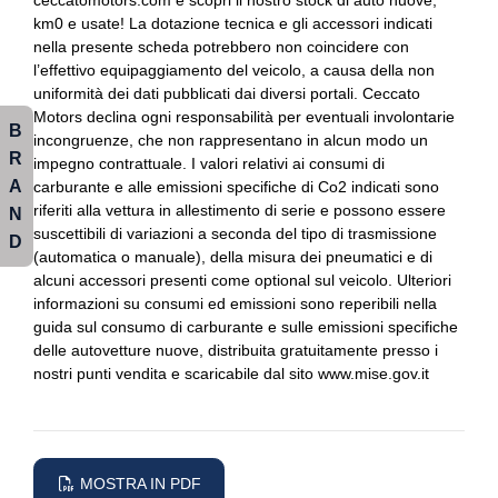
ceccatomotors.com e scopri il nostro stock di auto nuove,
km0 e usate! La dotazione tecnica e gli accessori indicati
Personalizzazione colori esterni
Fendinebbia
nella presente scheda potrebbero non coincidere con
l’effettivo equipaggiamento del veicolo, a causa della non
Personalizzazioni linea e stile
Fissaggi isofix
uniformità dei dati pubblicati dai diversi portali. Ceccato
Portabicchiere
Motors declina ogni responsabilità per eventuali involontarie
Freno di stazionamento elettrico
B
incongruenze, che non rappresentano in alcun modo un
R
Presa 12v aggiuntiva
Illuminazione abitacolo
impegno contrattuale. I valori relativi ai consumi di
A
carburante e alle emissioni specifiche di Co2 indicati sono
Radio dab
Impianto audio con 6 altoparlanti
riferiti alla vettura in allestimento di serie e possono essere
N
suscettibili di variazioni a seconda del tipo di trasmissione
D
Regolatore di velocità - cruise control
Impianto di scarico
(automatica o manuale), della misura dei pneumatici e di
alcuni accessori presenti come optional sul veicolo. Ulteriori
Retrovisore interno auto-anabbagliante
Indicatore pressione pneumatici
informazioni su consumi ed emissioni sono reperibili nella
guida sul consumo di carburante e sulle emissioni specifiche
Sedili anteriori regolabili
Indicatori di direzione integrati negli specchietti retrovisori
delle autovetture nuove, distribuita gratuitamente presso i
Sedili anteriori sportivi
Interni in pelle e tessuto
nostri punti vendita e scaricabile dal sito www.mise.gov.it
Selettore stile di guida
Interni personalizzazione colori
Sensori di parcheggio anterori e posteriori
Kit attrezzi
MOSTRA IN PDF
Sensori di pioggia