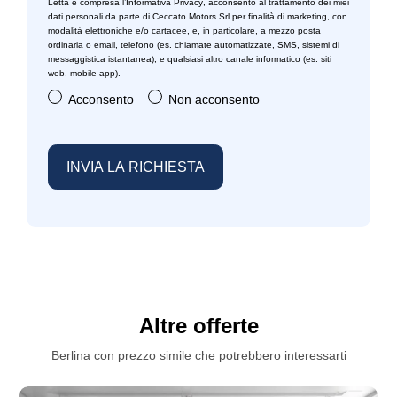
Letta e compresa l’
Informativa Privacy
, acconsento al trattamento dei miei
dati personali da parte di Ceccato Motors Srl per finalità di marketing, con
modalità elettroniche e/o cartacee, e, in particolare, a mezzo posta
Sistema di riconoscimento stanchezza guidatore
ordinaria o email, telefono (es. chiamate automatizzate, SMS, sistemi di
messaggistica istantanea), e qualsiasi altro canale informatico (es. siti
Specchietti retrovisori in tinta
web, mobile app).
Acconsento
Non acconsento
Start & stop
Strumentazione con display m
Strumentazione digitale con display
Tappetini
Tergicristalli
Volante sportivo
Altre offerte
Berlina con prezzo simile che potrebbero interessarti