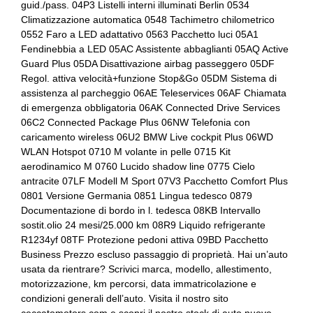
guid./pass. 04P3 Listelli interni illuminati Berlin 0534
Fendinebbia anteriori
Cambio automatico a 8 marce
Climatizzazione automatica 0548 Tachimetro chilometrico
0552 Faro a LED adattativo 0563 Pacchetto luci 05A1
Freno di stazionamento elettrico
Cerchi in lega da 18
Fendinebbia a LED 05AC Assistente abbaglianti 05AQ Active
Guard Plus 05DA Disattivazione airbag passeggero 05DF
Illuminazione abitacolo
Chiavi e telecomandi
Regol. attiva velocità+funzione Stop&Go 05DM Sistema di
assistenza al parcheggio 06AE Teleservices 06AF Chiamata
Indicatore cambio marcia
Cinture di sicurezza
di emergenza obbligatoria 06AK Connected Drive Services
Inserti in acciaio esterni
Climatizzatore automatico
06C2 Connected Package Plus 06NW Telefonia con
caricamento wireless 06U2 BMW Live cockpit Plus 06WD
Interni personalizzazione colori
Comandi al volante
WLAN Hotspot 0710 M volante in pelle 0715 Kit
aerodinamico M 0760 Lucido shadow line 0775 Cielo
Kit emergenza
Console centrale multifunzione
antracite 07LF Modell M Sport 07V3 Pacchetto Comfort Plus
0801 Versione Germania 0851 Lingua tedesco 0879
Kit estetico
Controllo della stabilità
Documentazione di bordo in l. tedesca 08KB Intervallo
sostit.olio 24 mesi/25.000 km 08R9 Liquido refrigerante
Maniglie esterne in tinta
Cornering brake control
R1234yf 08TF Protezione pedoni attiva 09BD Pacchetto
Pacchetto
Differenziale autobloccante elettronico
Business Prezzo escluso passaggio di proprietà. Hai un’auto
usata da rientrare? Scrivici marca, modello, allestimento,
Pacchetto sicurezza
Fari a led
motorizzazione, km percorsi, data immatricolazione e
condizioni generali dell’auto. Visita il nostro sito
Paraurti in tinta
Fari automatici