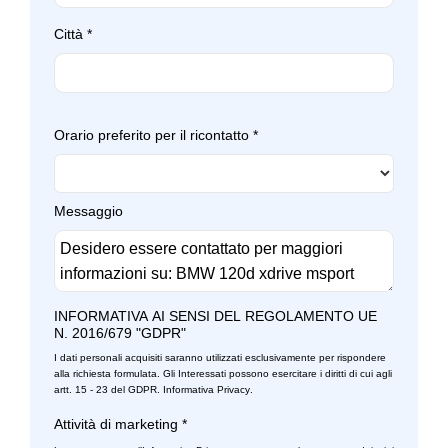
Volante sportivo
Regolazione manuale del piantone sterzo in altezza e
profondità
Città
*
Retrovisore interno auto-anabbagliante
Sedili anteriori regolabili
Orario preferito per il ricontatto
*
Sedili sportivi
Selettore stile di guida
Messaggio
Sensore pioggia
Sensori parcheggio anteriori e posteriori
Serbatoio carburante maggiorato
INFORMATIVA AI SENSI DEL REGOLAMENTO UE
Servosterzo
N. 2016/679 "GDPR"
I dati personali acquisiti saranno utilizzati esclusivamente per rispondere
Sicurezza
alla richiesta formulata. Gli Interessati possono esercitare i diritti di cui agli
artt. 15 - 23 del GDPR.
Informativa Privacy
.
Sistema di chiamata d'emergenza
Attività di marketing
*
Sistema di frenata anti collisione