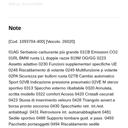
Badge esterno identificativo
Airbag disinseribile
Bracciolo anteriore
Airbag frontali
Bulloni antifurto
Airbag laterali
Note
Cerchi in lega
Alette parasole
[Cod: 1093704-400] [Veicolo: 26020]
Chiavi e telecomandi
Alzacristalli elettrici
01AG Serbatoio carburante più grande 01CB Emissioni CO2
Cinture di sicurezza
01RL BMW ruota LL doppie razze 819M OG/GG 0223
Assetto sportivo
Assetto adattivo 0230 Funzioni supplementari specifiche UE
Climatizzatore automatico
Assistente alla frenata
0248 Riscaldamento di volante 0249 Multifunzione p volante
02PA Sicurezza per bulloni ruota 02TB Cambio automatico
Console centrale multifunzione
Badge esterno identificativo
Sport 02VB Indicazione pressione pneumatici 02VE M sterzo
sportivo 0313 Specchio esterno ribaltabile 0320 Annulata,
Console centrale multifunzione
Bmw connected drive services
scritta modello 0322 comfort Access 0420 Cristalli oscurati
0423 Stuoia di inserimento velours 0428 Triangolo avvert.e
Differenziale autobloccante elettronico
Bmw teleservices
borsa pronto soccorso 0430 Specchietto retr. int./est.
antiabbagl. 0431 Retrovisore int. autoanabbaglianti 0481
Fari a led
Bracciolo anteriore
Sedile sportivo 0488 Supporto lombare guid. e pass. 0493
Fari con accensione automatica
Bulloni antifurto
Pacchetto portaoggetti 0494 Riscaldamento sedile