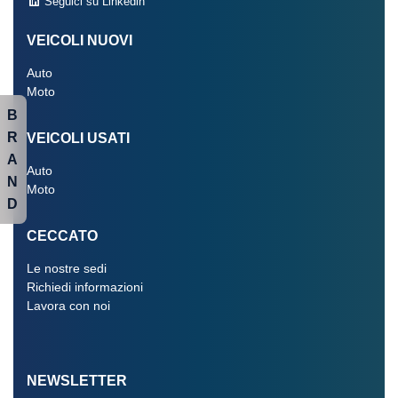
Seguici su Linkedin
VEICOLI NUOVI
Auto
Moto
B
R
VEICOLI USATI
A
Auto
N
Moto
D
CECCATO
Le nostre sedi
Richiedi informazioni
Lavora con noi
NEWSLETTER