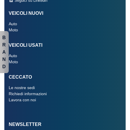
Seguici su Linkedin
VEICOLI NUOVI
Auto
Moto
B
R
VEICOLI USATI
A
Auto
N
Moto
D
CECCATO
Le nostre sedi
Richiedi informazioni
Lavora con noi
NEWSLETTER