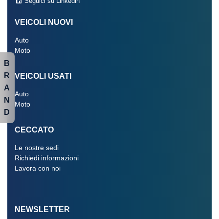
Seguici su Linkedin
VEICOLI NUOVI
Auto
Moto
B
R
VEICOLI USATI
A
Auto
N
Moto
D
CECCATO
Le nostre sedi
Richiedi informazioni
Lavora con noi
NEWSLETTER