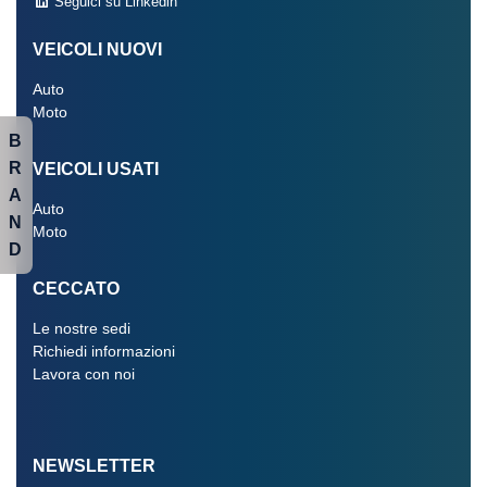
Seguici su Linkedin
VEICOLI NUOVI
Auto
Moto
B
R
VEICOLI USATI
A
Auto
N
Moto
D
CECCATO
Le nostre sedi
Richiedi informazioni
Lavora con noi
NEWSLETTER