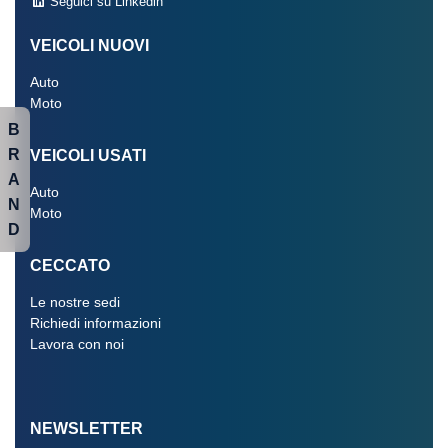
Seguici su Linkedin
VEICOLI NUOVI
Auto
Moto
B
R
VEICOLI USATI
A
Auto
N
Moto
D
CECCATO
Le nostre sedi
Richiedi informazioni
Lavora con noi
NEWSLETTER