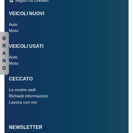
Seguici su Linkedin
VEICOLI NUOVI
Auto
Moto
B
R
VEICOLI USATI
A
Auto
N
Moto
D
CECCATO
Le nostre sedi
Richiedi informazioni
Lavora con noi
NEWSLETTER