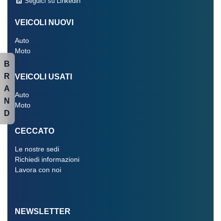
Seguici su Linkedin
VEICOLI NUOVI
Auto
Moto
B
R
VEICOLI USATI
A
Auto
N
Moto
D
CECCATO
Le nostre sedi
Richiedi informazioni
Lavora con noi
NEWSLETTER