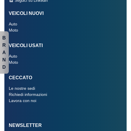
Seguici su Linkedin
VEICOLI NUOVI
Auto
Moto
B
R
VEICOLI USATI
A
Auto
N
Moto
D
CECCATO
Le nostre sedi
Richiedi informazioni
Lavora con noi
NEWSLETTER