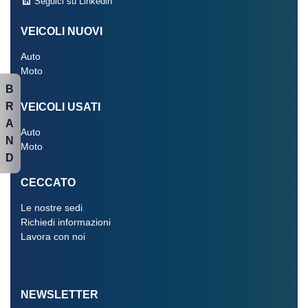
Seguici su Linkedin
VEICOLI NUOVI
Auto
Moto
B
R
VEICOLI USATI
A
Auto
N
Moto
D
CECCATO
Le nostre sedi
Richiedi informazioni
Lavora con noi
NEWSLETTER