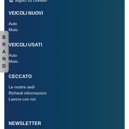
Seguici su Linkedin
VEICOLI NUOVI
Auto
Moto
B
R
VEICOLI USATI
A
Auto
N
Moto
D
CECCATO
Le nostre sedi
Richiedi informazioni
Lavora con noi
NEWSLETTER