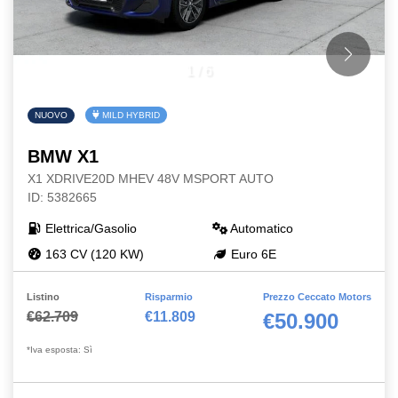
1
/
6
NUOVO
MILD HYBRID
BMW X1
X1 XDRIVE20D MHEV 48V MSPORT AUTO
ID: 5382665
Elettrica/Gasolio
Automatico
163 CV (120 KW)
Euro 6E
Listino
Risparmio
Prezzo Ceccato Motors
€62.709
€11.809
€50.900
*Iva esposta: Sì