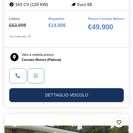
163 CV (120 KW)
Euro 6E
Listino
Risparmio
Prezzo Ceccato Motors
€63.909
€14.009
€49.900
*Iva esposta: Sì
Vieni a vederla presso
Ceccato Motors (Padova)
DETTAGLIO VEICOLO