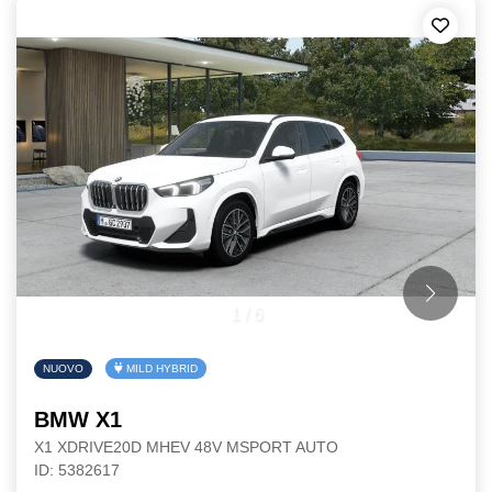
1
/
6
NUOVO
MILD HYBRID
BMW X1
X1 XDRIVE20D MHEV 48V MSPORT AUTO
ID: 5382617