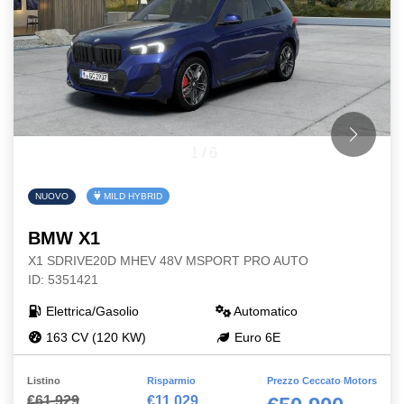
1
/
6
NUOVO
MILD HYBRID
BMW X1
X1 SDRIVE20D MHEV 48V MSPORT PRO AUTO
ID: 5351421
Elettrica/Gasolio
Automatico
163 CV (120 KW)
Euro 6E
Listino
Risparmio
Prezzo Ceccato Motors
€61.929
€11.029