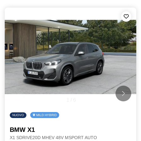
1
/
6
NUOVO
MILD HYBRID
BMW X1
X1 SDRIVE20D MHEV 48V MSPORT AUTO