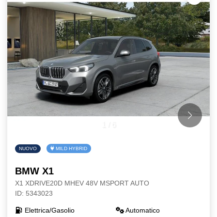
1
/
6
NUOVO
MILD HYBRID
BMW X1
X1 XDRIVE20D MHEV 48V MSPORT AUTO
ID: 5343023
Elettrica/Gasolio
Automatico