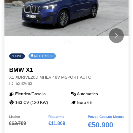
1
/
6
NUOVO
MILD HYBRID
BMW X1
X1 XDRIVE20D MHEV 48V MSPORT AUTO
ID: 5382663
Elettrica/Gasolio
Automatico
163 CV (120 KW)
Euro 6E
Listino
Risparmio
Prezzo Ceccato Motors
€62.709
€11.809
€50.900