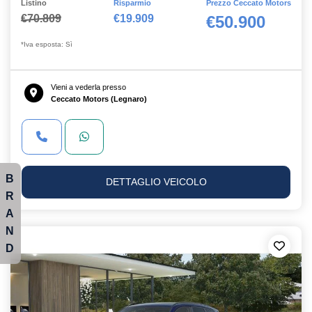
Listino
Risparmio
Prezzo Ceccato Motors
€70.809
€19.909
€50.900
*Iva esposta: Sì
Vieni a vederla presso
Ceccato Motors (Legnaro)
B
DETTAGLIO VEICOLO
R
A
N
D