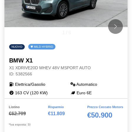
1
/
6
NUOVO
MILD HYBRID
BMW X1
X1 XDRIVE20D MHEV 48V MSPORT AUTO
ID: 5382566
Elettrica/Gasolio
Automatico
163 CV (120 KW)
Euro 6E
Listino
Risparmio
Prezzo Ceccato Motors
€62.709
€11.809
€50.900
*Iva esposta: Sì