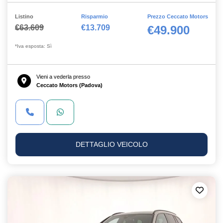
Listino
Risparmio
Prezzo Ceccato Motors
€63.609
€13.709
€49.900
*Iva esposta: Sì
Vieni a vederla presso
Ceccato Motors (Padova)
DETTAGLIO VEICOLO