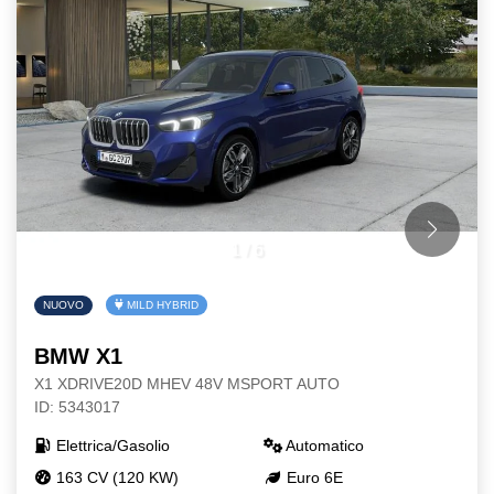
1
/
6
NUOVO
MILD HYBRID
BMW X1
X1 XDRIVE20D MHEV 48V MSPORT AUTO
ID: 5343017
Elettrica/Gasolio
Automatico
163 CV (120 KW)
Euro 6E