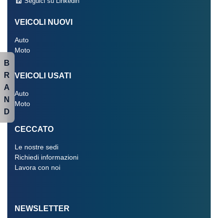
Seguici su Linkedin
VEICOLI NUOVI
Auto
Moto
B
R
VEICOLI USATI
A
Auto
N
Moto
D
CECCATO
Le nostre sedi
Richiedi informazioni
Lavora con noi
NEWSLETTER