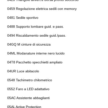
Freno di stazionamento elettrico
Controllo della stabilità
0459 Regolazione elettrica sedili con memory
Illuminazione abitacolo
Controllo della stabilità e della trazione
0481 Sedile sportivo
Inserti in acciaio esterni
Controllo della trazione
0488 Supporto lombare guid. e pass.
Inserti in acciaio esterni
Cornering brake control
0494 Riscaldamento sedile guid./pass.
Interni in pelle
Cristalli atermici
04GQ M cinture di sicurezza
Interni personalizzazione colori
Cromature esterne
04ML Modanature interne nero lucido
Kit emergenza
Display multifunzione
04T8 Pacchetto specchietti ampliato
Kit estetico
Dpf / fap
04UR Luce abitacolo
Limitatore di velocità
Elementi fermaoggetti nel bagagliaio
0548 Tachimetro chilometrico
Pacchetto
Fari a led con luci diurne
0552 Faro a LED adattativo
Pacchetto sicurezza
Fari autoadattivi
05AC Assistente abbaglianti
Personalizzazioni linea e stile
Fari automatici
05AL Active Protection