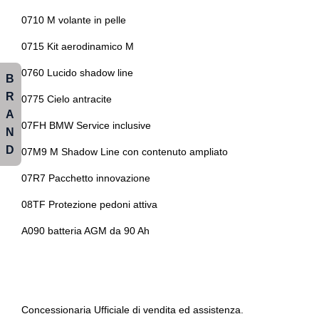
Indicatore pressione pneumatici
Sedili anteriori sportivi
0710 M volante in pelle
Indicatori di direzione integrati negli specchietti retrovisori
Sedili regolabili elettricamente
0715 Kit aerodinamico M
Innovation package
Selettore stile di guida
0760 Lucido shadow line
B
Interni in pelle
R
Sensori di parcheggio anterori e posteriori
0775 Cielo antracite
Interni personalizzazione colori
A
Sensori di pioggia
07FH BMW Service inclusive
N
Keyless system
D
Servosterzo
07M9 M Shadow Line con contenuto ampliato
Kit attrezzi
Sistema audio
07R7 Pacchetto innovazione
Kit emergenza
Sistema di apertura keyless
08TF Protezione pedoni attiva
Kit estetico
A090 batteria AGM da 90 Ah
Sistema di chiamata d'emergenza
Kit riparazione pneumatici / tirefit
Sistema di frenata anti collisione
Limitatore di velocità
Sistema di protezione urto pedoni
Mild hybrid
Concessionaria Ufficiale di vendita ed assistenza.
Sistema di ricarica wireless per smartphone