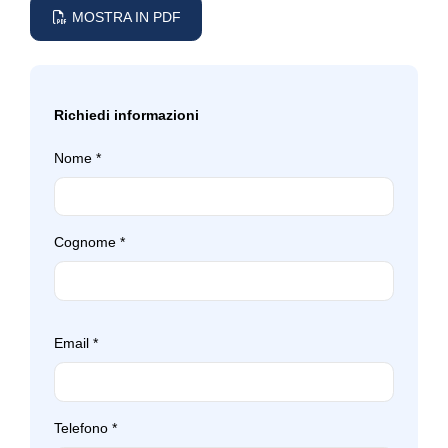
MOSTRA IN PDF
Selettore stile di guida
Sensori di collisione attivi
Sensori parcheggio anteriori e posteriori
Richiedi informazioni
Servosterzo
Nome
*
Sicurezza
Sistema di chiamata d'emergenza
Cognome
*
Sistema di frenata anti collisione
Sistema di guida assistita
Sistema di monitoraggio per manutenzione
Email
*
Sistema di protezione urto pedoni
Sistema di ricarica wireless per smartphone
Telefono
*
Sistema di riconoscimento stanchezza guidatore