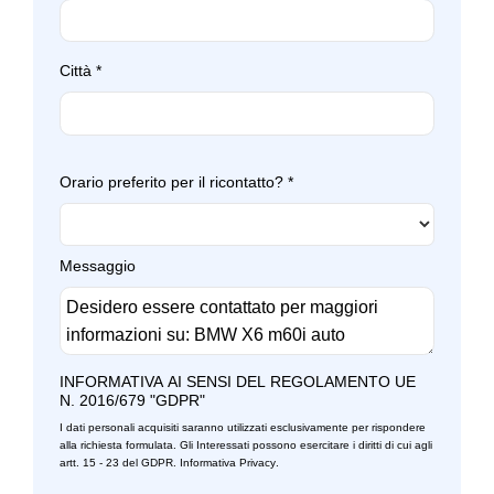
Sospensioni sportive
Città
*
Specchietti retrovisori elettrici - riscaldabili
Specchietti retrovisori in tinta
Start & stop
Orario preferito per il ricontatto?
*
Strumentazione digitale con display
Supporto lombare
Messaggio
Tappetini
Tergicristalli
Terza luce stop
INFORMATIVA AI SENSI DEL REGOLAMENTO UE
N. 2016/679 "GDPR"
Trazione integrale
I dati personali acquisiti saranno utilizzati esclusivamente per rispondere
alla richiesta formulata. Gli Interessati possono esercitare i diritti di cui agli
Volante in pelle
artt. 15 - 23 del GDPR.
Informativa Privacy
.