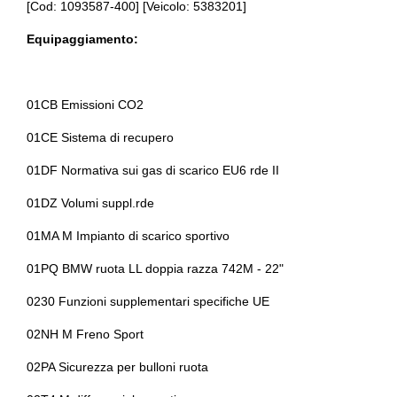
[Cod: 1093587-400] [Veicolo: 5383201]
Bluetooth®
Antifurto
Equipaggiamento:
Bracciolo anteriore
Antifurto immobilizer
Bulloni antifurto
Assistente al parcheggio
01CB Emissioni CO2
Cassetto portaoggetti
Assistente alla frenata
01CE Sistema di recupero
Cerchi in lega
Barre sul tetto
01DF Normativa sui gas di scarico EU6 rde II
Chiavi e telecomandi
Batteria
01DZ Volumi suppl.rde
Chiusura centralizzata
Blocco differenziale
01MA M Impianto di scarico sportivo
Computer di bordo
Bluetooth
01PQ BMW ruota LL doppia razza 742M - 22"
Console centrale multifunzione
Bmw blueperformance
0230 Funzioni supplementari specifiche UE
Console centrale multifunzione
Bmw connected drive services
02NH M Freno Sport
Controllo della trazione
Bmw teleservices
02PA Sicurezza per bulloni ruota
Cristalli atermici
Bracciolo anteriore