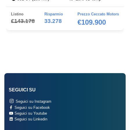
Listino
Risparmio
Prezzo Ceccato Motors
€143.178
33.278
€109.900
SEGUICI SU
Seguici su Instagram
Seguici su Facebook
Seguici su Youtube
Seguici su Linkedin