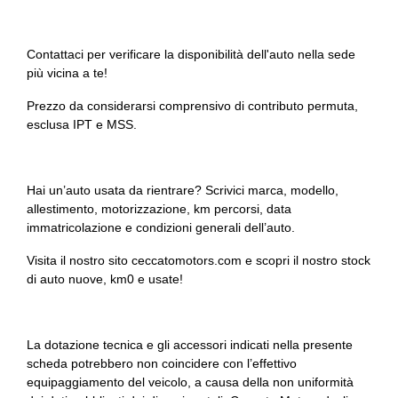
Pacchetto
Sistema di riconoscimento stanchezza guidatore
Personal esim
Contattaci per verificare la disponibilità dell'auto nella sede
Sospensioni sportive
più vicina a te!
Personalizzazioni linea e stile
Specchietti retrovisori elettrici e riscaldabili
Prezzo da considerarsi comprensivo di contributo permuta,
Pinze freni colorate
esclusa IPT e MSS.
Spoiler
Poggiatesta regolabili
Start & stop
Porta usb
Hai un’auto usata da rientrare? Scrivici marca, modello,
Strumentazione digitale con display
allestimento, motorizzazione, km percorsi, data
Portabicchieri
immatricolazione e condizioni generali dell’auto.
Supporto lombare
Portaoggetti aggiuntivi
Visita il nostro sito ceccatomotors.com e scopri il nostro stock
Tappetini
di auto nuove, km0 e usate!
Portellone bagagliaio elettrico
Trazione integrale
Predisposizioni
Usb
La dotazione tecnica e gli accessori indicati nella presente
Presa 12v aggiuntiva
Volante in pelle
scheda potrebbero non coincidere con l’effettivo
equipaggiamento del veicolo, a causa della non uniformità
Profilo impostazioni personali dedicato per chiave