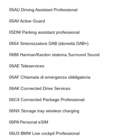
Poggiatesta anteriori regolabili
Fari automatici e sensore pioggia
05AU Driving Assistant Professional
Portabicchiere
Fari posteriori a led
05AV Active Guard
Portaoggetti aggiuntivi
Fendinebbia
05DW Parking assistant professional
Predisposizioni
Fissaggi isofix
0654 Sintonizzatore DAB (idoneità DAB+)
Presa 12v aggiuntiva
Freni a disco autoventilanti
0688 Harman/Kardon sistema Surround Sound
Radar
Freno di stazionamento elettrico
06AE Teleservices
Radio dab
Funzioni preferite programmabili
06AF Chiamata di emergenza obbligatoria
Regolatore di velocità - cruise control
Gancio traino
06AK Connected Drive Services
Rete divisoria
Guida uso e manutenzione integrata e accessibile via control
06C4 Connected Package Professional
display
Scarico sportivo
06NX Storage tray wireless charging
Illuminazione abitacolo
Sedile riscaldato lato guidatore
06PA Personal eSIM
Impianto audio con 10 altoparlanti
Sedili abbattibili
06U3 BMW Live cockpit Professional