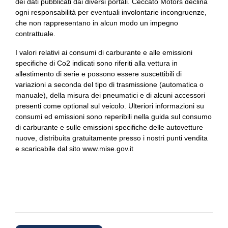
dei dati pubblicati dai diversi portali. Ceccato Motors declina
Protezione laterale contro urti integrata
ogni responsabilità per eventuali involontarie incongruenze,
che non rappresentano in alcun modo un impegno
Radar
contrattuale.
Radio digitale dab
I valori relativi ai consumi di carburante e alle emissioni
specifiche di Co2 indicati sono riferiti alla vettura in
Recupero energia in frenata
allestimento di serie e possono essere suscettibili di
variazioni a seconda del tipo di trasmissione (automatica o
Regolatore di velocità - cruise control
manuale), della misura dei pneumatici e di alcuni accessori
presenti come optional sul veicolo. Ulteriori informazioni su
Regolazione automatica delle prese d'aria anteriori
consumi ed emissioni sono reperibili nella guida sul consumo
Rete divisoria
di carburante e sulle emissioni specifiche delle autovetture
nuove, distribuita gratuitamente presso i nostri punti vendita
Scarico sportivo
e scaricabile dal sito
www.mise.gov.it
Sedili abbattibili
Sedili anteriori elettrici
Sedili anteriori riscaldabili
Sedili sportivi