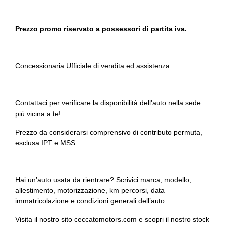
Portaoggetti aggiuntivi
Volante sportivo
Prezzo promo riservato a possessori di partita iva.
Portellone bagagliaio elettrico
Presa 12v aggiuntiva
Concessionaria Ufficiale di vendita ed assistenza.
Prese d'aria
Protezione laterale contro urti integrata
Contattaci per verificare la disponibilità dell'auto nella sede
Radar
più vicina a te!
Radio digitale dab
Prezzo da considerarsi comprensivo di contributo permuta,
esclusa IPT e MSS.
Recupero energia in frenata
Regolatore di velocità - cruise control
Hai un’auto usata da rientrare? Scrivici marca, modello,
Rete divisoria
allestimento, motorizzazione, km percorsi, data
immatricolazione e condizioni generali dell’auto.
Scarico sportivo
Visita il nostro sito ceccatomotors.com e scopri il nostro stock
Sedili abbattibili