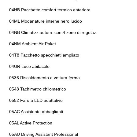
Personalizzazione colori esterni
Fari autoadattivi
04HB Pacchetto comfort termico anteriore
Personalizzazioni linea e stile
Fari autoadattivi a led
04ML Modanature interne nero lucido
Pinze freni colorate
Fari automatici
04NB Climatizz.autom. con 4 zone di regolaz.
Poggiatesta anteriori regolabili
Fari automatici e sensore pioggia
04NM Ambient Air Paket
Portabicchiere
Fari posteriori a led
04T8 Pacchetto specchietti ampliato
Portaoggetti aggiuntivi
Fendinebbia
04UR Luce abitacolo
Presa 12v aggiuntiva
Fissaggi isofix
0536 Riscaldamento a vettura ferma
Prese d'aria
Freni a disco autoventilanti
0548 Tachimetro chilometrico
Radar
Freno di stazionamento elettrico
0552 Faro a LED adattativo
Radio dab
Funzioni preferite programmabili
05AC Assistente abbaglianti
Regolatore di velocità - cruise control
Guida uso e manutenzione integrata e accessibile via control
05AL Active Protection
display
Rete divisoria
05AU Driving Assistant Professional