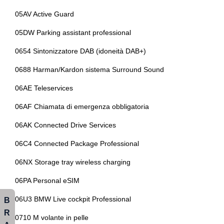
Illuminazione abitacolo
Scarico sportivo
05AV Active Guard
Illuminazione ambientale
Sedile riscaldato lato guidatore
05DW Parking assistant professional
Impianto audio con 10 altoparlanti
Sedili abbattibili
0654 Sintonizzatore DAB (idoneità DAB+)
Indicatore pressione pneumatici
Sedili anteriori sportivi
0688 Harman/Kardon sistema Surround Sound
Indicatori di direzione integrati negli specchietti retrovisori
Sedili regolabili elettricamente
06AE Teleservices
Innovation package
Sensori di parcheggio anterori e posteriori
06AF Chiamata di emergenza obbligatoria
Interni personalizzazione colori
Sensori di pioggia
06AK Connected Drive Services
Keyless system
Servosterzo
06C4 Connected Package Professional
Kit attrezzi
06NX Storage tray wireless charging
Sistema audio
Kit emergenza
06PA Personal eSIM
Sistema di apertura keyless
Kit estetico
06U3 BMW Live cockpit Professional
B
Sistema di chiamata d'emergenza
Kit riparazione pneumatici / tirefit
R
0710 M volante in pelle
Sistema di frenata anti collisione