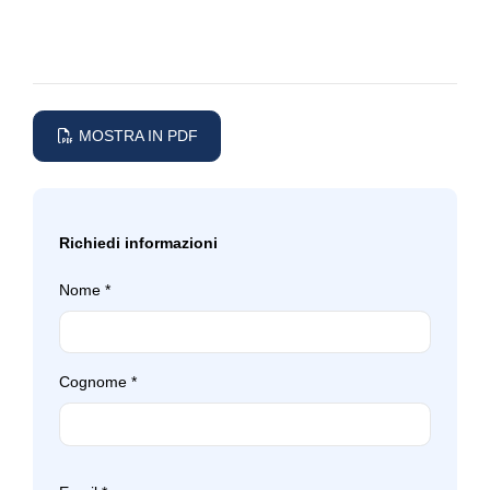
Sistema di ricarica wireless per smartphone
Sistema di riconoscimento stanchezza guidatore
Sospensioni sportive
MOSTRA IN PDF
Specchietti retrovisori elettrici - riscaldabili
Specchietti retrovisori in tinta
Richiedi informazioni
Start & stop
Strumentazione con display m
Nome
*
Strumentazione digitale con display
Supporto lombare
Cognome
*
Tappetini
Tergicristalli