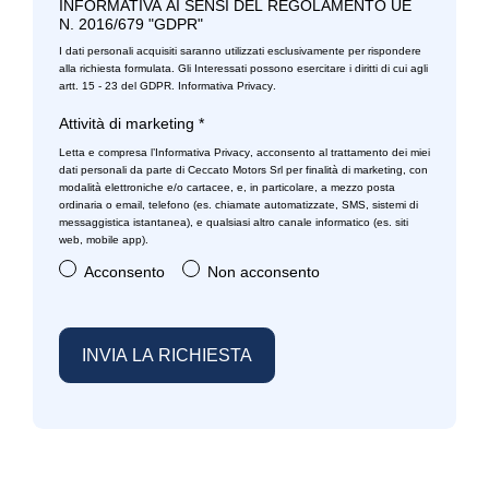
INFORMATIVA AI SENSI DEL REGOLAMENTO UE
N. 2016/679 "GDPR"
I dati personali acquisiti saranno utilizzati esclusivamente per rispondere
alla richiesta formulata. Gli Interessati possono esercitare i diritti di cui agli
artt. 15 - 23 del GDPR.
Informativa Privacy
.
Attività di marketing
*
Letta e compresa l’
Informativa Privacy
, acconsento al trattamento dei miei
dati personali da parte di Ceccato Motors Srl per finalità di marketing, con
modalità elettroniche e/o cartacee, e, in particolare, a mezzo posta
ordinaria o email, telefono (es. chiamate automatizzate, SMS, sistemi di
messaggistica istantanea), e qualsiasi altro canale informatico (es. siti
web, mobile app).
Acconsento
Non acconsento