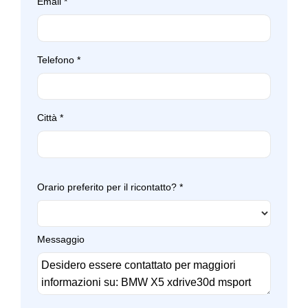
Email
*
Terza luce stop
Travel package
Trazione integrale
Telefono
*
Vetri scuri
Volante sportivo
Città
*
Orario preferito per il ricontatto?
*
Messaggio