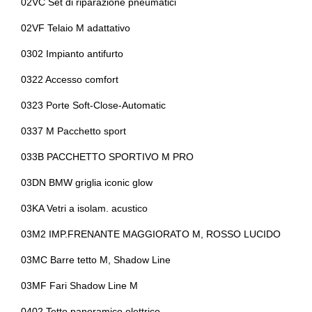
02VC Set di riparazione pneumatici
Cromature esterne
Bracciolo anteriore
02VF Telaio M adattativo
Display multifunzione
Bulloni antifurto
0302 Impianto antifurto
Dpf / fap filtro anti particolato
Cambio automatico a 8 marce
0322 Accesso comfort
Elementi di ancoraggio
Cassetto portaoggetti
0323 Porte Soft-Close-Automatic
Fari autoadattivi
Cerchi in lega da 20
0337 M Pacchetto sport
Fari autoadattivi a led
033B PACCHETTO SPORTIVO M PRO
Cerchi in lega da 22
03DN BMW griglia iconic glow
Fari con accensione automatica
Chiavi e telecomandi
03KA Vetri a isolam. acustico
Fari con accensione automatica + sensore pioggia
Chiusura centralizzata
03M2 IMP.FRENANTE MAGGIORATO M, ROSSO LUCIDO
Fari posteriori a led
Cinture di sicurezza
03MC Barre tetto M, Shadow Line
Fendinebbia anteriori
Climatizzatore automatico a due zone
03MF Fari Shadow Line M
Freni a disco autoventilanti
Comfort package
0402 Tetto panoramico elettrico