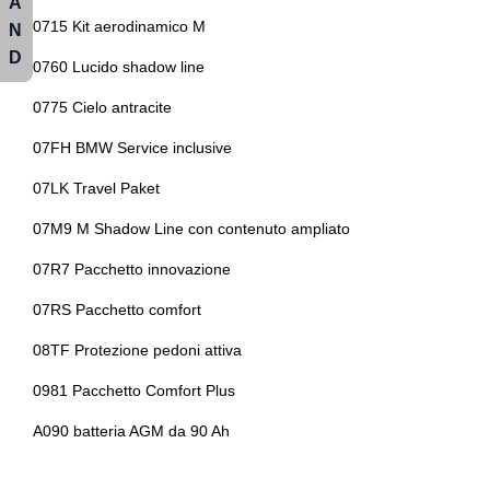
A
Limitatore di velocità
0715 Kit aerodinamico M
N
Sistema di protezione urto pedoni
D
Mild hybrid
0760 Lucido shadow line
Sistema di ricarica wireless per smartphone
Msport pro
0775 Cielo antracite
Sistema di riconoscimento stanchezza guidatore
Pacchetto
07FH BMW Service inclusive
Sospensioni sportive
Pedaliera specifica m
07LK Travel Paket
Specchietti retrovisori elettrici e riscaldabili
Personal esim
07M9 M Shadow Line con contenuto ampliato
Spoiler
Personalizzazione colori esterni
07R7 Pacchetto innovazione
Start & stop
Personalizzazioni linea e stile
07RS Pacchetto comfort
Strumentazione digitale con display
Pinze freni colorate
08TF Protezione pedoni attiva
Supporto lombare
Poggiatesta regolabili
0981 Pacchetto Comfort Plus
Tappetini
Porta usb
A090 batteria AGM da 90 Ah
Trazione integrale
Portabicchieri
Usb