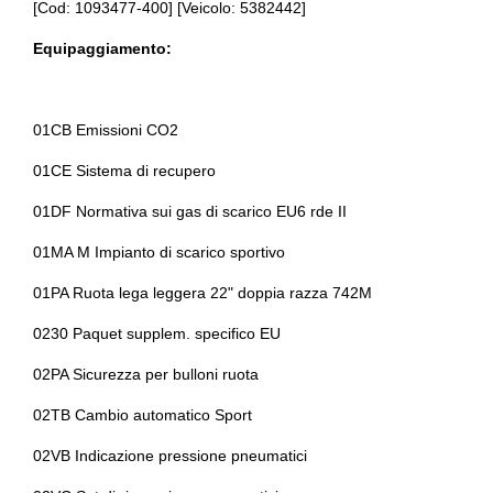
[Cod: 1093477-400] [Veicolo: 5382442]
Bracciolo anteriore
Antifurto
Equipaggiamento:
Bulloni antifurto
Antifurto immobilizer
Cassetto portaoggetti
Assistente al parcheggio
01CB Emissioni CO2
Cerchi in lega
Assistente alla frenata
01CE Sistema di recupero
Chiavi e telecomandi
Auxiliary heating
01DF Normativa sui gas di scarico EU6 rde II
Chiusura centralizzata
Badge esterno identificativo
01MA M Impianto di scarico sportivo
Cinture di sicurezza
Barre sul tetto
01PA Ruota lega leggera 22" doppia razza 742M
Computer di bordo
Batteria
0230 Paquet supplem. specifico EU
Console centrale multifunzione
Bluetooth
02PA Sicurezza per bulloni ruota
Console centrale multifunzione
Bmw connected drive services
02TB Cambio automatico Sport
Controllo della trazione
Bmw kidney iconic glow
02VB Indicazione pressione pneumatici
Cristalli atermici
Bmw teleservices