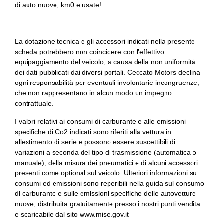
di auto nuove, km0 e usate!
Sedili anteriori elettrici
Sedili anteriori riscaldabili
La dotazione tecnica e gli accessori indicati nella presente
Sedili sportivi
scheda potrebbero non coincidere con l’effettivo
equipaggiamento del veicolo, a causa della non uniformità
Sensori di collisione attivi
dei dati pubblicati dai diversi portali. Ceccato Motors declina
ogni responsabilità per eventuali involontarie incongruenze,
Sensori parcheggio anteriori e posteriori
che non rappresentano in alcun modo un impegno
contrattuale.
Servosterzo
I valori relativi ai consumi di carburante e alle emissioni
Sicurezza
specifiche di Co2 indicati sono riferiti alla vettura in
allestimento di serie e possono essere suscettibili di
Sistema di chiamata d'emergenza
variazioni a seconda del tipo di trasmissione (automatica o
manuale), della misura dei pneumatici e di alcuni accessori
Sistema di frenata anti collisione
presenti come optional sul veicolo. Ulteriori informazioni su
Sistema di guida assistita
consumi ed emissioni sono reperibili nella guida sul consumo
di carburante e sulle emissioni specifiche delle autovetture
Sistema di monitoraggio per manutenzione
nuove, distribuita gratuitamente presso i nostri punti vendita
e scaricabile dal sito
www.mise.gov.it
Sistema di protezione urto pedoni