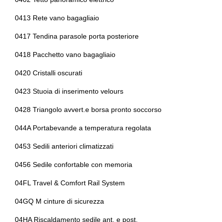
Freno di stazionamento elettrico
Comfort plus package
0413 Rete vano bagagliaio
Illuminazione abitacolo
Computer di bordo
0417 Tendina parasole porta posteriore
Illuminazione ambientale
Confort access
0418 Pacchetto vano bagagliaio
Inserti in acciaio esterni
Console centrale multifunzione
0420 Cristalli oscurati
Inserti in acciaio esterni
Controllo della stabilità
0423 Stuoia di inserimento velours
Interni personalizzazione colori
Controllo della trazione
0428 Triangolo avvert.e borsa pronto soccorso
Kit emergenza
Cornering brake control
044A Portabevande a temperatura regolata
Kit estetico
Cristalli atermici
0453 Sedili anteriori climatizzati
Kit riparazione pneumatici / tirefit
Cromature esterne
0456 Sedile confortable con memoria
Limitatore di velocità
Display multifunzione
04FL Travel & Comfort Rail System
Pacchetto
Dpf / fap
04GQ M cinture di sicurezza
Pacchetto sicurezza
Elementi fermaoggetti nel bagagliaio
04HA Riscaldamento sedile ant. e post.