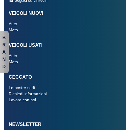
Seguici su Linkedin
VEICOLI NUOVI
Auto
Moto
B
R
VEICOLI USATI
A
Auto
N
Moto
D
CECCATO
Le nostre sedi
Richiedi informazioni
Lavora con noi
NEWSLETTER