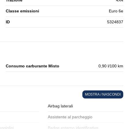
Trazione
4X4
Classe emissioni
Euro 6e
ID
5324837
Consumo carburante Misto
0,90 l/100 km
MOSTRA / NASCONDI
Airbag laterali
Assistente al parcheggio
eggiolini
Badge esterno identificativo