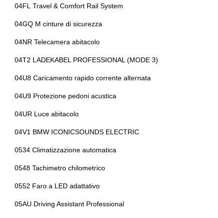
04FL Travel & Comfort Rail System
Triangolo di sosta d'emergenza
Variable sport steer
04GQ M cinture di sicurezza
Volante
Volante in pelle
04NR Telecamera abitacolo
04T2 LADEKABEL PROFESSIONAL (MODE 3)
04U8 Caricamento rapido corrente alternata
04U9 Protezione pedoni acustica
04UR Luce abitacolo
04V1 BMW ICONICSOUNDS ELECTRIC
0534 Climatizzazione automatica
0548 Tachimetro chilometrico
0552 Faro a LED adattativo
05AU Driving Assistant Professional