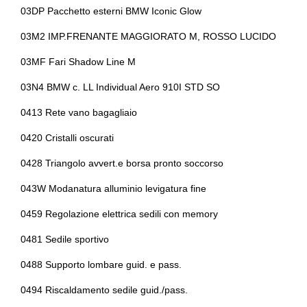
03DP Pacchetto esterni BMW Iconic Glow
Protezione laterale contro urti integrata
Radar
03M2 IMP.FRENANTE MAGGIORATO M, ROSSO LUCIDO
Regolatore di velocità - cruise control
Regolazione manual
sterzo in altezza e 
03MF Fari Shadow Line M
Retrovisore interno auto-anabbagliante
Sedili abbattibili
03N4 BMW c. LL Individual Aero 910I STD SO
Sedili anteriori riscaldabili
Sedili sportivi
0413 Rete vano bagagliaio
Sensori di collisione attivi
Servosterzo
0420 Cristalli oscurati
Sistema di chiamata d'emergenza
Sistema di frenata an
0428 Triangolo avvert.e borsa pronto soccorso
Sistema di ricarica wireless per
Sistema di riconos
043W Modanatura alluminio levigatura fine
smartphone
guidatore
0459 Regolazione elettrica sedili con memory
Sospensioni sportive
Specchietti retrovisor
0481 Sedile sportivo
Specchietti retrovisori in tinta
0488 Supporto lombare guid. e pass.
Strumentazione digi
0494 Riscaldamento sedile guid./pass.
Tergicristalli
Tessera charge no