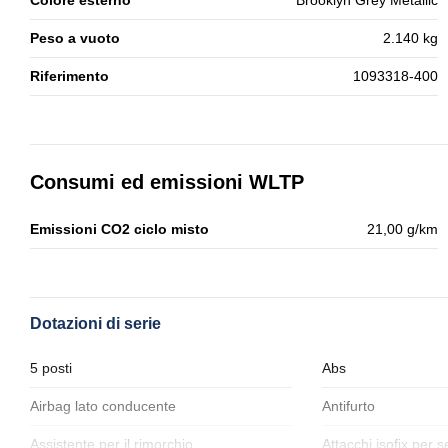
Colore esterno
Brooklyn Grey Metallic
Peso a vuoto
2.140 kg
Riferimento
1093318-400
Consumi ed emissioni WLTP
Emissioni CO2 ciclo misto
21,00 g/km
Dotazioni di serie
5 posti
Abs
Airbag lato conducente
Antifurto
Assistente per il rimorchio
Attacchi isofix per s