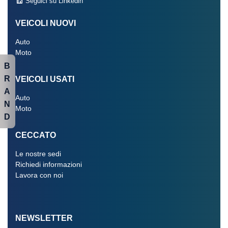
Seguici su Linkedin
VEICOLI NUOVI
Auto
Moto
B
R
VEICOLI USATI
A
Auto
N
Moto
D
CECCATO
Le nostre sedi
Richiedi informazioni
Lavora con noi
NEWSLETTER