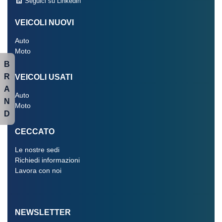
Seguici su Linkedin
VEICOLI NUOVI
Auto
Moto
B
R
VEICOLI USATI
A
Auto
N
Moto
D
CECCATO
Le nostre sedi
Richiedi informazioni
Lavora con noi
NEWSLETTER