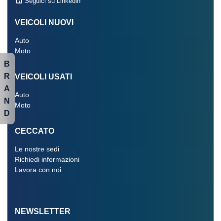
Seguici su Linkedin
VEICOLI NUOVI
Auto
Moto
B
R
VEICOLI USATI
A
Auto
N
Moto
D
CECCATO
Le nostre sedi
Richiedi informazioni
Lavora con noi
NEWSLETTER