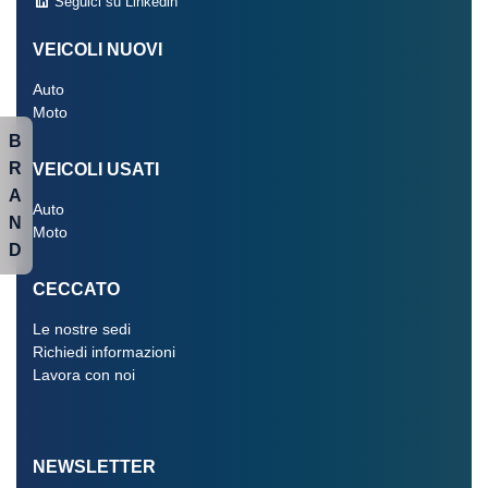
Seguici su Linkedin
VEICOLI NUOVI
Auto
Moto
B
R
VEICOLI USATI
A
Auto
N
Moto
D
CECCATO
Le nostre sedi
Richiedi informazioni
Lavora con noi
NEWSLETTER