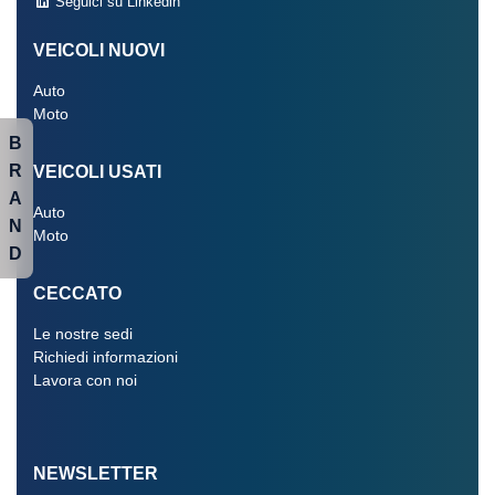
Seguici su Linkedin
VEICOLI NUOVI
Auto
Moto
B
R
VEICOLI USATI
A
Auto
N
Moto
D
CECCATO
Le nostre sedi
Richiedi informazioni
Lavora con noi
NEWSLETTER