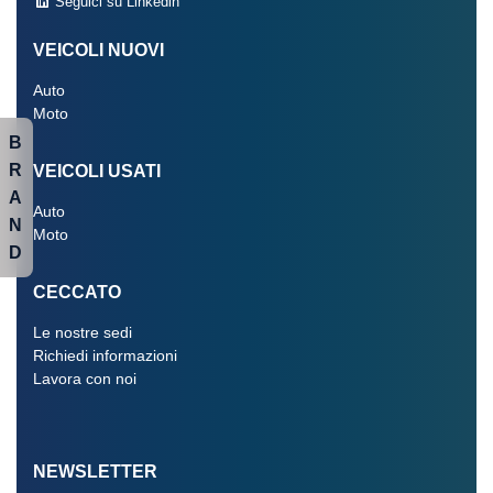
Seguici su Linkedin
VEICOLI NUOVI
Auto
Moto
B
R
VEICOLI USATI
A
Auto
N
Moto
D
CECCATO
Le nostre sedi
Richiedi informazioni
Lavora con noi
NEWSLETTER