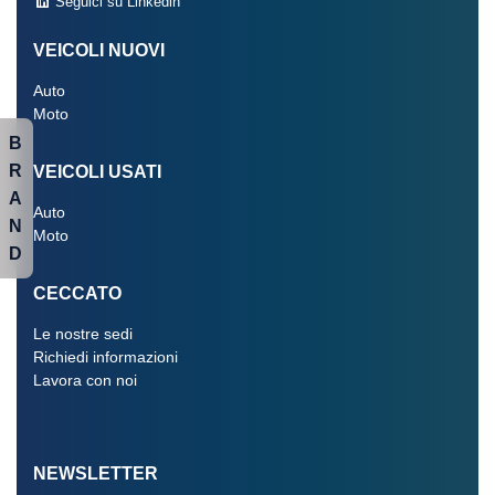
Seguici su Linkedin
VEICOLI NUOVI
Auto
Moto
B
R
VEICOLI USATI
A
Auto
N
Moto
D
CECCATO
Le nostre sedi
Richiedi informazioni
Lavora con noi
NEWSLETTER