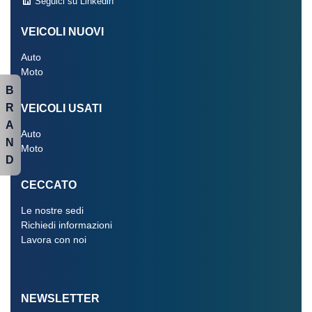
Seguici su Linkedin
VEICOLI NUOVI
Auto
Moto
B
R
VEICOLI USATI
A
Auto
N
Moto
D
CECCATO
Le nostre sedi
Richiedi informazioni
Lavora con noi
NEWSLETTER