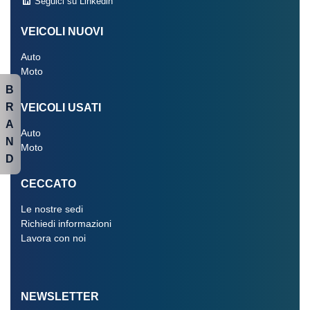
Seguici su Linkedin
VEICOLI NUOVI
Auto
Moto
B
R
VEICOLI USATI
A
Auto
N
Moto
D
CECCATO
Le nostre sedi
Richiedi informazioni
Lavora con noi
NEWSLETTER