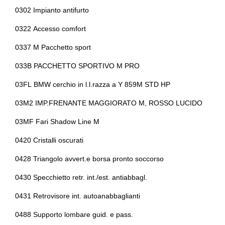
Freni sportivi
Bullone antifurto
0302 Impianto antifurto
Freno di stazionamento elettrico
Cambio automatico
0322 Accesso comfort
Illuminazione abitacolo
Cassetto portaoggetti
0337 M Pacchetto sport
Impianto audio con touchscreen
Cerchi in lega da 18
033B PACCHETTO SPORTIVO M PRO
Indicatore cambio marcia
Cerchi in lega da 19
03FL BMW cerchio in l.l.razza a Y 859M STD HP
Inserti in acciaio esterni
Chiavi e telecomandi
03M2 IMP.FRENANTE MAGGIORATO M, ROSSO LUCIDO
Interni personalizzazione colori
03MF Fari Shadow Line M
Cinture di sicurezza
0420 Cristalli oscurati
Maniglie esterne in tinta
Climatizzatore automatico a tre zone
0428 Triangolo avvert.e borsa pronto soccorso
Pacchetto
Comandi al volante
0430 Specchietto retr. int./est. antiabbagl.
Pacchetto sicurezza
Console centrale multifunzione
0431 Retrovisore int. autoanabbaglianti
Paraurti in tinta
Controllo della stabilità
0488 Supporto lombare guid. e pass.
Personalizzazioni linea e stile
Cornering brake control