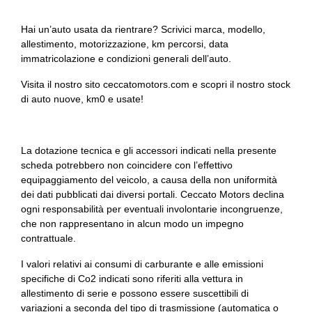
Sprint mode
Strumentazione con display m
Hai un’auto usata da rientrare? Scrivici marca, modello,
allestimento, motorizzazione, km percorsi, data
Strumentazione digitale con display
immatricolazione e condizioni generali dell’auto.
Tappetini
Visita il nostro sito ceccatomotors.com e scopri il nostro stock
di auto nuove, km0 e usate!
Tergicristalli
Triangolo di sosta d'emergenza
La dotazione tecnica e gli accessori indicati nella presente
Variable sport steering
scheda potrebbero non coincidere con l’effettivo
equipaggiamento del veicolo, a causa della non uniformità
Vetri scuri
dei dati pubblicati dai diversi portali. Ceccato Motors declina
ogni responsabilità per eventuali involontarie incongruenze,
Volante sportivo
che non rappresentano in alcun modo un impegno
contrattuale.
I valori relativi ai consumi di carburante e alle emissioni
specifiche di Co2 indicati sono riferiti alla vettura in
allestimento di serie e possono essere suscettibili di
variazioni a seconda del tipo di trasmissione (automatica o