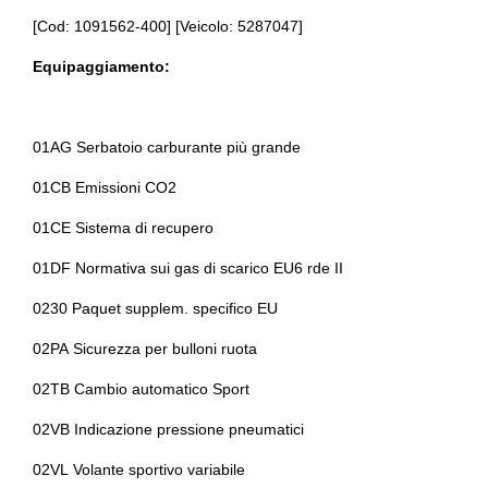
Bracciolo anteriore
Airbag laterali
[Cod: 1091562-400] [Veicolo: 5287047]
Cambio automatico
Alette parasole
Equipaggiamento:
Cassetto portaoggetti
Altoparlanti 6
Cerchi in lega
Alzacristalli elettrici
01AG Serbatoio carburante più grande
Chiavi e telecomandi
Antifurto
01CB Emissioni CO2
Cinture di sicurezza
Assetto sportivo
01CE Sistema di recupero
Console centrale multifunzione
Assistente al parcheggio
01DF Normativa sui gas di scarico EU6 rde II
Console centrale multifunzione
Assistente alla frenata
0230 Paquet supplem. specifico EU
Cromature esterne
Badge esterno identificativo
02PA Sicurezza per bulloni ruota
Fari a led
Bmw connected drive services
02TB Cambio automatico Sport
Fari con accensione automatica
Bmw teleservices
02VB Indicazione pressione pneumatici
Fari posteriori a led
Bracciolo anteriore
02VL Volante sportivo variabile