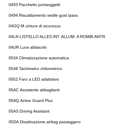
0493 Pacchetto portaoggetti
Portabicchiere
Cromature esterne
0494 Riscaldamento sedile guid./pass.
Presa 12v aggiuntiva
Fari a led
04GQ M cinture di sicurezza
Radio dab
Fari automatici
04LN LISTELLO ALLES.INT. ALLUM. A ROMBI ANTR.
Regolatore di velocità - cruise control
Fari full led
04UR Luce abitacolo
Retrovisore interno auto-anabbagliante
Fari posteriori a led
0534 Climatizzazione automatica
Sedile riscaldato lato guidatore
Fissaggi isofix
0548 Tachimetro chilometrico
Sedili abbattibili
Freni sportivi
0552 Faro a LED adattativo
Sedili anteriori sportivi
Freno di stazionamento elettrico
05AC Assistente abbaglianti
Selettore stile di guida
Illuminazione abitacolo
05AQ Active Guard Plus
Sensori di pioggia
Impianto audio
05AS Driving Assistant
Serbatoio carburante maggiorato
Impianto audio con touchscreen
05DA Disattivazione airbag passeggero
Servosterzo
Impianto di scarico