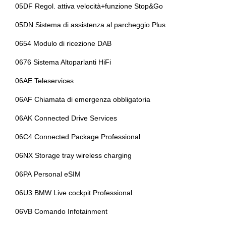
05DF Regol. attiva velocità+funzione Stop&Go
Sistema audio
Indicatore pressione pneumatici
05DN Sistema di assistenza al parcheggio Plus
Sistema di chiamata d'emergenza
Indicatori di direzione integrati negli specchietti retrovisori
0654 Modulo di ricezione DAB
Sistema di frenata anti collisione
Interni in pelle e tessuto
0676 Sistema Altoparlanti HiFi
Sistema di riconoscimento stanchezza guidatore
Interni personalizzazione colori
06AE Teleservices
Specchietti retrovisori elettrici
Kit attrezzi
06AF Chiamata di emergenza obbligatoria
Spoiler posteriore
Luci scure bmw shadowline
06AK Connected Drive Services
Strumentazione digitale con display
Maniglie esterne in tinta
06C4 Connected Package Professional
Tappetini
Mild hybrid - 48v
06NX Storage tray wireless charging
Volante multifunzionale
Pacchetto
06PA Personal eSIM
Volante sportivo
Pacchetto comfort
06U3 BMW Live cockpit Professional
Pacchetto innovation
06VB Comando Infotainment