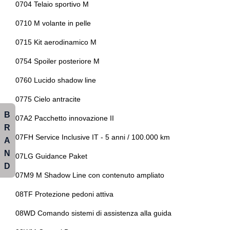
Paraurti in tinta
0704 Telaio sportivo M
Personal esim
0710 M volante in pelle
Personalizzazioni linea e stile
0715 Kit aerodinamico M
Portabicchieri
0754 Spoiler posteriore M
Presa 12v aggiuntiva
0760 Lucido shadow line
Protezione antiurto laterale integrata
0775 Cielo antracite
B
Radio digitale dab
07A2 Pacchetto innovazione II
R
Regolatore di velocità - cruise control
07FH Service Inclusive IT - 5 anni / 100.000 km
A
N
07LG Guidance Paket
Regolazione manuale del piantone sterzo in altezza e
D
profondità
07M9 M Shadow Line con contenuto ampliato
Retrovisore interno auto-anabbagliante
08TF Protezione pedoni attiva
Sedili abbattibili
08WD Comando sistemi di assistenza alla guida
Sedili anteriori riscaldabili