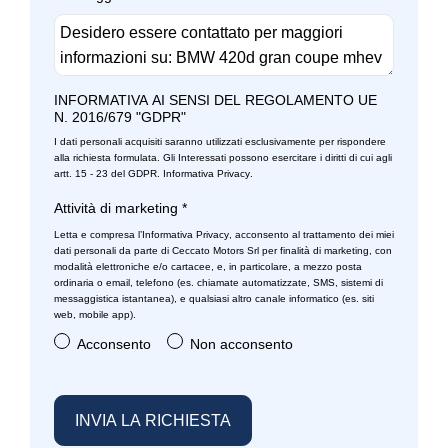
INFORMATIVA AI SENSI DEL REGOLAMENTO UE
N. 2016/679 "GDPR"
I dati personali acquisiti saranno utilizzati esclusivamente per rispondere
alla richiesta formulata. Gli Interessati possono esercitare i diritti di cui agli
artt. 15 - 23 del GDPR.
Informativa Privacy
.
Attività di marketing
*
Letta e compresa l’
Informativa Privacy
, acconsento al trattamento dei miei
dati personali da parte di Ceccato Motors Srl per finalità di marketing, con
modalità elettroniche e/o cartacee, e, in particolare, a mezzo posta
ordinaria o email, telefono (es. chiamate automatizzate, SMS, sistemi di
messaggistica istantanea), e qualsiasi altro canale informatico (es. siti
web, mobile app).
Acconsento
Non acconsento