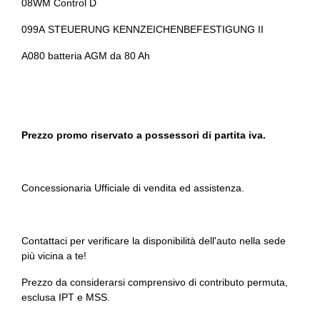
08WM Control D
Sedili sportivi
099A STEUERUNG KENNZEICHENBEFESTIGUNG II
Selettore stile di guida
A080 batteria AGM da 80 Ah
Sensore pioggia
Serbatoio carburante maggiorato
Servosterzo
Prezzo promo riservato a possessori di partita iva.
Sicurezza
Sistema di chiamata d'emergenza
Concessionaria Ufficiale di vendita ed assistenza.
Sistema di frenata anti collisione
Sistema di riconoscimento stanchezza guidatore
Contattaci per verificare la disponibilità dell'auto nella sede
più vicina a te!
Specchietti retrovisori elettrici
Prezzo da considerarsi comprensivo di contributo permuta,
Spoiler posteriore
esclusa IPT e MSS.