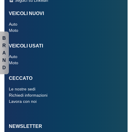
Seguici su Linkedin
VEICOLI NUOVI
Auto
Moto
B
R
VEICOLI USATI
A
Auto
N
Moto
D
CECCATO
Le nostre sedi
Richiedi informazioni
Lavora con noi
NEWSLETTER