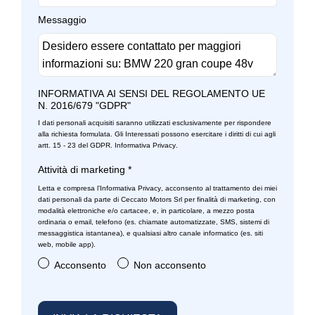
Messaggio
INFORMATIVA AI SENSI DEL REGOLAMENTO UE
N. 2016/679 "GDPR"
I dati personali acquisiti saranno utilizzati esclusivamente per rispondere
alla richiesta formulata. Gli Interessati possono esercitare i diritti di cui agli
artt. 15 - 23 del GDPR.
Informativa Privacy
.
Attività di marketing
*
Letta e compresa l’
Informativa Privacy
, acconsento al trattamento dei miei
dati personali da parte di Ceccato Motors Srl per finalità di marketing, con
modalità elettroniche e/o cartacee, e, in particolare, a mezzo posta
ordinaria o email, telefono (es. chiamate automatizzate, SMS, sistemi di
messaggistica istantanea), e qualsiasi altro canale informatico (es. siti
web, mobile app).
Acconsento
Non acconsento