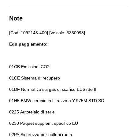
Bracciolo anteriore
Alette parasole
Cambio automatico
Altoparlanti 6
Note
Cerchi in lega
Alzacristalli elettrici
[Cod: 1092145-400] [Veicolo: 5330098]
Chiavi e telecomandi
Antifurto
Equipaggiamento:
Console centrale multifunzione
Assetto standard
Controllo della trazione
Assistente al parcheggio
01CB Emissioni CO2
Differenziale autobloccante elettronico
Assistente alla frenata
01CE Sistema di recupero
Fari a led
Badge esterno identificativo
01DF Normativa sui gas di scarico EU6 rde II
Fari con accensione automatica + sensore pioggia
Bracciolo anteriore
01H5 BMW cerchio in l.l.razza a Y 975M STD SO
Freno di stazionamento elettrico
Cambio automatico
0225 Autotelaio di serie
Illuminazione abitacolo
Cerchi in lega da 18
0230 Paquet supplem. specifico EU
Illuminazione ambientale
Chiavi e telecomandi
02PA Sicurezza per bulloni ruota