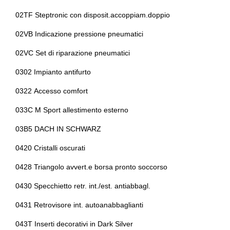
Illuminazione bagagliaio
Climatizzatore
02TF Steptronic con disposit.accoppiam.doppio
Indicatore cambio marcia
Climatizzatore automatico a due zone
02VB Indicazione pressione pneumatici
Interni in tessuto
Controllo della stabilità
02VC Set di riparazione pneumatici
Kit riparazione pneumatici / tirefit
Controllo della trazione
0302 Impianto antifurto
Luci di emergenza
Cornering brake control
0322 Accesso comfort
Pacchetto sicurezza
Differenziale autobloccante elettronico
033C M Sport allestimento esterno
Personalizzazione colori esterni
Fari a led
03B5 DACH IN SCHWARZ
Personalizzazioni linea e stile
Fari automatici e sensore pioggia
0420 Cristalli oscurati
Portabicchiere
0428 Triangolo avvert.e borsa pronto soccorso
Fissaggi isofix
0430 Specchietto retr. int./est. antiabbagl.
Presa 12v aggiuntiva
Freno di stazionamento elettrico
0431 Retrovisore int. autoanabbaglianti
Protezione motore
Illuminazione abitacolo
043T Inserti decorativi in Dark Silver
Radar
Illuminazione ambientale