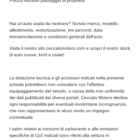
Prezzo escluso passaggio di proprietà.
Sistema di frenata anti collisione
Sistema di riconoscimento stanchezza guidatore
Hai un’auto usata da rientrare? Scrivici marca, modello,
Specchietti retrovisori colorati
allestimento, motorizzazione, km percorsi, data
immatricolazione e condizioni generali dell’auto.
Specchietti retrovisori elettrici - riscaldabili
Visita il nostro sito ceccatomotors.com e scopri il nostro stock
Start & stop
di auto nuove, km0 e usate!
Strumentazione digitale con display
Tappetini
La dotazione tecnica e gli accessori indicati nella presente
scheda potrebbero non coincidere con l’effettivo
Teleservice
equipaggiamento del veicolo, a causa della non uniformità
Touchscreen
dei dati pubblicati dai diversi portali. Ceccato Motors declina
ogni responsabilità per eventuali involontarie incongruenze,
Vetri scuri
che non rappresentano in alcun modo un impegno
contrattuale.
Volante in pelle veganza multifuzione
I valori relativi ai consumi di carburante e alle emissioni
Welcome light
specifiche di Co2 indicati sono riferiti alla vettura in