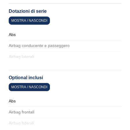
Dotazioni di serie
MOSTRA / NASCONDI
Abs
Airbag conducente e passeggero
Airbag laterali
Alette parasole
Optional inclusi
Alzacristalli elettrici
MOSTRA / NASCONDI
Antifurto
Assistente al parcheggio
Abs
Attacchi isofix per seggiolini
Airbag frontali
Badge esterno identificativo
Airbag laterali