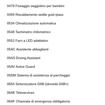
0478 Fissaggio seggiolino per bambini
Radio dab
Illuminazione bagagliaio
0494 Riscaldamento sedile guid./pass.
Regolatore di velocità - cruise control
Impianto di scarico
0534 Climatizzazione automatica
Sedile riscaldato lato guidatore
Indicatore pressione pneumatici
0548 Tachimetro chilometrico
Sedili anteriori regolabili
Interni in tessuto
0552 Faro a LED adattativo
Selettore stile di guida
Kit riparazione pneumatici / tirefit
05AC Assistente abbaglianti
Servosterzo
Luci di emergenza
05AS Driving Assistant
Sistema di chiamata d'emergenza
Mild hybrid
05AV Active Guard
Sistema di frenata anti collisione
Personal esim
05DM Sistema di assistenza al parcheggio
Sistema di riconoscimento stanchezza guidatore
Personalizzazione colori esterni
0654 Sintonizzatore DAB (idoneità DAB+)
Specchietti retrovisori colorati
Personalizzazioni linea e stile
06AE Teleservices
Specchietti retrovisori elettrici e riscaldabili
Porta usb
06AF Chiamata di emergenza obbligatoria
Start & stop