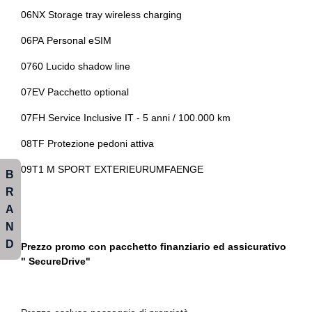
Portabicchieri
06NX Storage tray wireless charging
Strumentazione digitale con display
Premium package
06PA Personal eSIM
Tappetini
Presa 12v aggiuntiva
0760 Lucido shadow line
Usb
Radar
07EV Pacchetto optional
Radio digitale dab
07FH Service Inclusive IT - 5 anni / 100.000 km
Regolatore di velocità - cruise control
08TF Protezione pedoni attiva
Sedili anteriori regolabili
09T1 M SPORT EXTERIEURUMFAENGE
B
Sedili anteriori riscaldabili
R
A
Selettore stile di guida
N
Servosterzo
D
Prezzo promo con pacchetto finanziario ed assicurativo
" SecureDrive"
Sicurezza
Sistema di chiamata d'emergenza