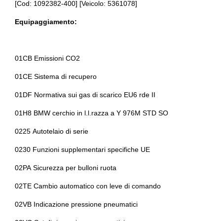
[Cod: 1092382-400] [Veicolo: 5361078]
Chiavi e telecomandi
Assistente al parcheggio
Equipaggiamento:
Cinture di sicurezza
Assistente alla frenata
Console centrale multifunzione
Badge esterno identificativo
01CB Emissioni CO2
Controllo della trazione
Bracciolo anteriore
01CE Sistema di recupero
Differenziale autobloccante elettronico
Cambio automatico
01DF Normativa sui gas di scarico EU6 rde II
Fari a led
Cerchi in lega da 18
01H8 BMW cerchio in l.l.razza a Y 976M STD SO
Fari con accensione automatica + sensore pioggia
Cerchi in lega da 19
0225 Autotelaio di serie
Freni sportivi
Chiavi e telecomandi
0230 Funzioni supplementari specifiche UE
Freno di stazionamento elettrico
Cinture di sicurezza
02PA Sicurezza per bulloni ruota
Illuminazione ambientale
Climatizzatore
02TE Cambio automatico con leve di comando
Illuminazione bagagliaio
Climatizzatore automatico a due zone
02VB Indicazione pressione pneumatici
Indicatore cambio marcia
Controllo della stabilità