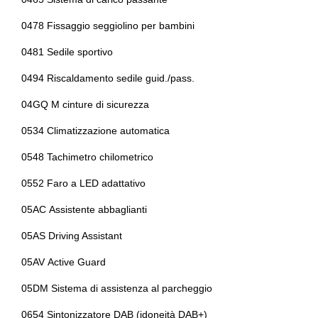
Regolatore di velocità - cruise control
Impianto di scarico
0478 Fissaggio seggiolino per bambini
Sedile riscaldato lato guidatore
Indicatore pressione pneumatici
0481 Sedile sportivo
Sedili anteriori regolabili
Interni in alcantara e pelle
0494 Riscaldamento sedile guid./pass.
Sedili anteriori sportivi
Interni personalizzazione colori
04GQ M cinture di sicurezza
Selettore stile di guida
Luci di emergenza
0534 Climatizzazione automatica
Servosterzo
Mild hybrid
0548 Tachimetro chilometrico
Sistema audio
Mobility kit
0552 Faro a LED adattativo
Sistema di chiamata d'emergenza
Personal esim
05AC Assistente abbaglianti
Sistema di frenata anti collisione
Personalizzazione colori esterni
05AS Driving Assistant
Sistema di riconoscimento stanchezza guidatore
Personalizzazioni linea e stile
05AV Active Guard
Sospensioni regolabili
Porta usb
05DM Sistema di assistenza al parcheggio
Specchietti retrovisori colorati
Portabicchieri
0654 Sintonizzatore DAB (idoneità DAB+)