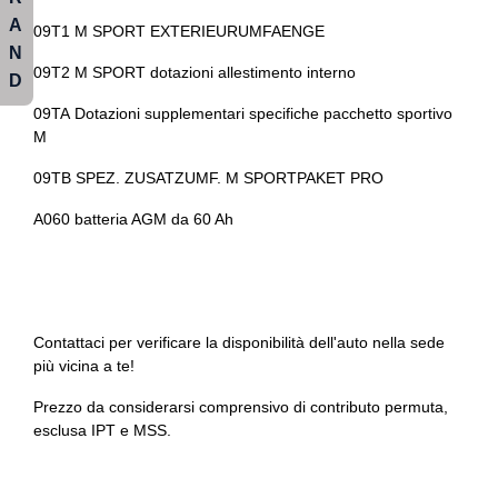
A
Sistema di chiamata d'emergenza
09T1 M SPORT EXTERIEURUMFAENGE
N
Sistema di frenata anti collisione
09T2 M SPORT dotazioni allestimento interno
D
Sistema di riconoscimento stanchezza guidatore
09TA Dotazioni supplementari specifiche pacchetto sportivo
M
Sospensioni regolabili
09TB SPEZ. ZUSATZUMF. M SPORTPAKET PRO
Specchietti retrovisori colorati
A060 batteria AGM da 60 Ah
Specchietti retrovisori elettrici - riscaldabili
Spoiler posteriore
Start & stop
Contattaci per verificare la disponibilità dell'auto nella sede
Strumentazione digitale con display
più vicina a te!
Tappetini
Prezzo da considerarsi comprensivo di contributo permuta,
esclusa IPT e MSS.
Teleservice
Touchscreen