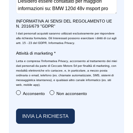
INFORMATIVA AI SENSI DEL REGOLAMENTO UE
N. 2016/679 "GDPR"
I dati personali acquisiti saranno utilizzati esclusivamente per rispondere
alla richiesta formulata. Gli Interessati possono esercitare i diritti di cui agli
artt. 15 - 23 del GDPR.
Informativa Privacy
.
Attività di marketing
*
Letta e compresa l’
Informativa Privacy
, acconsento al trattamento dei miei
dati personali da parte di Ceccato Motors Srl per finalità di marketing, con
modalità elettroniche e/o cartacee, e, in particolare, a mezzo posta
ordinaria o email, telefono (es. chiamate automatizzate, SMS, sistemi di
messaggistica istantanea), e qualsiasi altro canale informatico (es. siti
web, mobile app).
Acconsento
Non acconsento