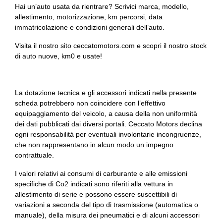
Hai un’auto usata da rientrare? Scrivici marca, modello,
Vetri scuri
allestimento, motorizzazione, km percorsi, data
immatricolazione e condizioni generali dell’auto.
Volante
Visita il nostro sito ceccatomotors.com e scopri il nostro stock
Volante in pelle veganza multifuzione
di auto nuove, km0 e usate!
Welcome light
La dotazione tecnica e gli accessori indicati nella presente
scheda potrebbero non coincidere con l’effettivo
equipaggiamento del veicolo, a causa della non uniformità
dei dati pubblicati dai diversi portali. Ceccato Motors declina
ogni responsabilità per eventuali involontarie incongruenze,
che non rappresentano in alcun modo un impegno
contrattuale.
I valori relativi ai consumi di carburante e alle emissioni
specifiche di Co2 indicati sono riferiti alla vettura in
allestimento di serie e possono essere suscettibili di
variazioni a seconda del tipo di trasmissione (automatica o
manuale), della misura dei pneumatici e di alcuni accessori