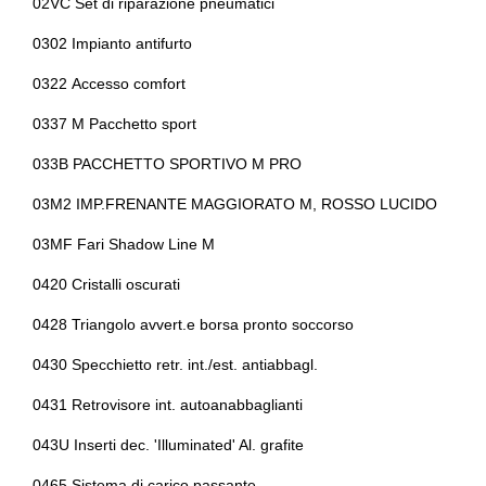
02VC Set di riparazione pneumatici
Interni personalizzazione colori
Controllo della trazione
0302 Impianto antifurto
Kit riparazione pneumatici / tirefit
Cornering brake control
0322 Accesso comfort
Luci di emergenza
Differenziale autobloccante elettronico
0337 M Pacchetto sport
Pacchetto sicurezza
Fari a led
033B PACCHETTO SPORTIVO M PRO
Personalizzazione colori esterni
Fari automatici e sensore pioggia
03M2 IMP.FRENANTE MAGGIORATO M, ROSSO LUCIDO
Personalizzazioni linea e stile
03MF Fari Shadow Line M
Fissaggi isofix
0420 Cristalli oscurati
Portabicchiere
Freni sportivi
0428 Triangolo avvert.e borsa pronto soccorso
Presa 12v aggiuntiva
Freno di stazionamento elettrico
0430 Specchietto retr. int./est. antiabbagl.
Protezione motore
Illuminazione ambientale
0431 Retrovisore int. autoanabbaglianti
Radar
Illuminazione bagagliaio
043U Inserti dec. 'Illuminated' Al. grafite
Radio dab
Impianto audio con 6 altoparlanti
0465 Sistema di carico passante