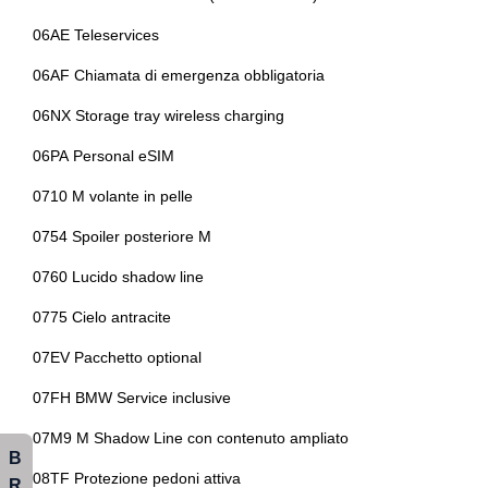
Specchietti retrovisori elettrici e riscaldabili
Premium package
06AE Teleservices
Spoiler posteriore
Presa 12v aggiuntiva
06AF Chiamata di emergenza obbligatoria
Start & stop
Radar
06NX Storage tray wireless charging
Strumentazione digitale con display
Radio digitale dab
06PA Personal eSIM
Tappetini
Regolatore di velocità - cruise control
0710 M volante in pelle
Usb
Sedili abbattibili
0754 Spoiler posteriore M
Volante
Sedili anteriori regolabili
0760 Lucido shadow line
Sedili anteriori riscaldabili
0775 Cielo antracite
Sedili sportivi
07EV Pacchetto optional
Selettore stile di guida
07FH BMW Service inclusive
Servosterzo
07M9 M Shadow Line con contenuto ampliato
B
Sicurezza
08TF Protezione pedoni attiva
R