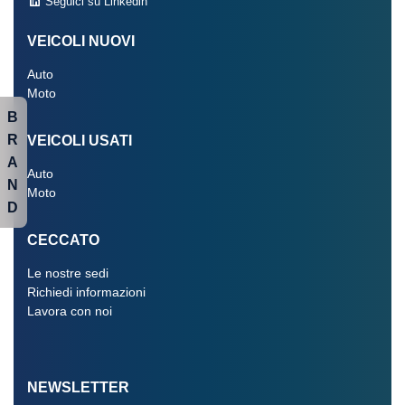
Seguici su Linkedin
VEICOLI NUOVI
Auto
Moto
B
R
VEICOLI USATI
A
Auto
N
Moto
D
CECCATO
Le nostre sedi
Richiedi informazioni
Lavora con noi
NEWSLETTER