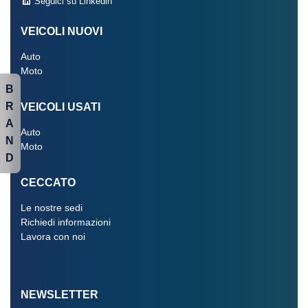
Seguici su Linkedin
VEICOLI NUOVI
Auto
Moto
B
R
VEICOLI USATI
A
Auto
N
Moto
D
CECCATO
Le nostre sedi
Richiedi informazioni
Lavora con noi
NEWSLETTER