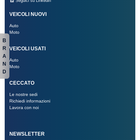
Seguici su Linkedin
VEICOLI NUOVI
Auto
Moto
B
R
VEICOLI USATI
A
Auto
N
Moto
D
CECCATO
Le nostre sedi
Richiedi informazioni
Lavora con noi
NEWSLETTER