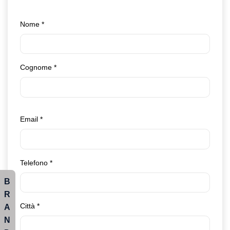
Nome
*
Cognome
*
Email
*
Telefono
*
B
R
Città
*
A
N