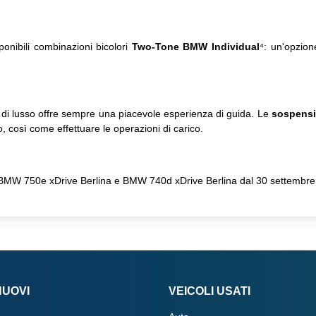
sponibili combinazioni bicolori
Two-Tone
BMW Individual
⁴
: un'opzion
na di lusso offre sempre una piacevole esperienza di guida. Le
sospensi
o, così come effettuare le operazioni di carico.
 BMW 750e xDrive Berlina e BMW 740d xDrive Berlina dal 30 settembre
NUOVI
VEICOLI USATI