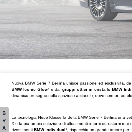
Nuova BMW Serie 7 Berlina unisce passione ed esclusività, da vive
BMW Iconic Glow
⁴
e dai
gruppi ottici in cristallo BMW Ind
dinamico prosegue nello spazioso abitacolo, dove comfort ed e
B
La tecnologia Neue Klasse fa della BMW Serie 7 Berlina una vet
R
X e la più ampia selezione di allestimenti interni ed esterni mai
A
rivestimenti
BMW Individual
⁴
, rispecchia un grande amore per i 