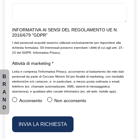
INFORMATIVA AI SENSI DEL REGOLAMENTO UE N.
2016/679 "GDPR"
I dati personali acquisiti saranno utilizzati esclusivamente per rispondere alla
richiesta formulata. Gli Interessati possono esercitare i diritti di cui agli artt. 15 -
23 del GDPR.
Informativa Privacy
.
Attività di marketing
*
Letta e compresa l’
Informativa Privacy
, acconsento al trattamento dei miei dati
B
personali da parte di Ceccato Motors Srl per finalità di marketing, con modalità
elettroniche e/o cartacee, e, in particolare, a mezzo posta ordinaria o email,
R
telefono (es. chiamate automatizzate, SMS, sistemi di messaggistica
A
istantanea), e qualsiasi altro canale informatico (es. siti web, mobile app).
N
Acconsento
Non acconsento
D