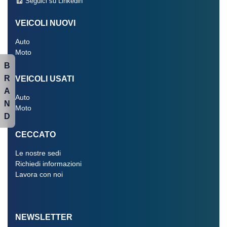
Seguici su Linkedin
VEICOLI NUOVI
Auto
Moto
B
R
VEICOLI USATI
A
Auto
N
Moto
D
CECCATO
Le nostre sedi
Richiedi informazioni
Lavora con noi
NEWSLETTER