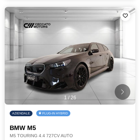
1
/
26
AZIENDALE
PLUG-IN HYBRID
BMW M5
M5 TOURING 4.4 727CV AUTO