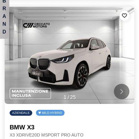
B
R
A
N
D
1
/
25
AZIENDALE
MILD HYBRID
BMW X3
X3 XDRIVE20D MSPORT PRO AUTO