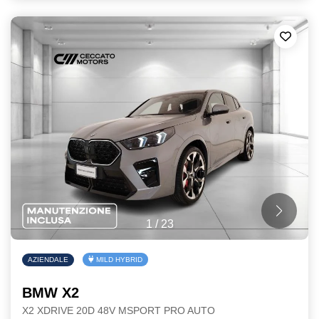
1
/
23
AZIENDALE
MILD HYBRID
BMW X2
X2 XDRIVE 20D 48V MSPORT PRO AUTO