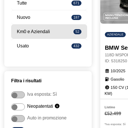
Tutte
671
Nuovo
187
Km0 e Aziendali
52
AZIENDALE
Usato
432
BMW Ser
118D MSPO
ID: 5318250
10/2025
Gasolio
Filtra i risultati
150 CV (
KW)
Iva esposta: Sì
Neopatentati
Listino
€52.499
Auto in promozione
*Iva esposta: Sì