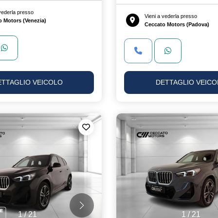
 vederla presso
Vieni a vederla presso
o Motors (Venezia)
Ceccato Motors (Padova)
ETTAGLIO VEICOLO
DETTAGLIO VEICO
1
/
21
1
/
21