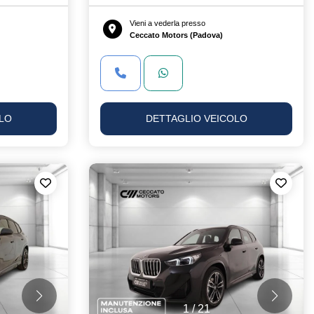
Vieni a vederla presso
Ceccato Motors (Padova)
LO
DETTAGLIO VEICOLO
1
/
21