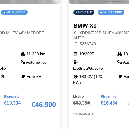
MILD HYBRID
AZIENDALE
MILD HYBRID
BMW X1
20D MHEV 48V MSPORT
X1 XDRIVE20D MHEV 48V 
AUTO
ID: 5336749
11.228 km
10/2025
18.
Automatico
Aut
olio
Elettrica/Gasolio
120
Euro 6E
163 CV (120
Eur
KW)
Risparmio
Listino
Risparmio
€13.304
€63.354
€16.454
€46.900
*Iva esposta: Sì