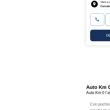
Vieni a
Ceccat
D
Auto Km 0:
Auto Km 0 l’a
Con pochiss