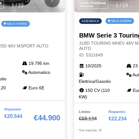
1
/
23
1
/
19
AZIENDALE
MILD HYBRID
MILD HYBRID
BMW Serie 3 Tourin
318D TOURING MHEV 48V 
 20D 48V MSPORT AUTO
AUTO
ID: 5311649
19.795 km
10/2025
23.
Automatico
Aut
olio
Elettrica/Gasolio
120
Euro 6E
150 CV (110
Eur
KW)
Risparmio
Listino
Risparmio
€20.544
€44.900
€68.134
€22.234
*Iva esposta: Sì