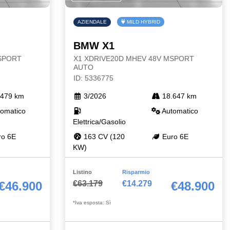
AZIENDALE
MILD HYBRID
BMW X1
MSPORT
X1 XDRIVE20D MHEV 48V MSPORT
AUTO
ID: 5336775
479 km
3/2026
18.647 km
omatico
Automatico
Elettrica/Gasolio
o 6E
163 CV (120
Euro 6E
KW)
Listino
Risparmio
€63.179
€14.279
€46.900
€48.900
*Iva esposta: Sì