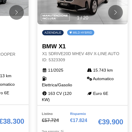
1
/
20
AZIENDALE
MILD HYBRID
BMW X1
X1 SDRIVE20D MHEV 48V X-LINE AUTO
 COOPER
ID: 5323309
11/2025
15.743 km
13 km
Automatico
omatico
Elettrica/Gasolio
o 6E
163 CV (120
Euro 6E
KW)
Listino
Risparmio
€38.300
€57.724
€17.824
€39.900
*Iva esposta: Sì