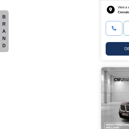
Vieni a
Ceccat
B
R
A
N
D
D