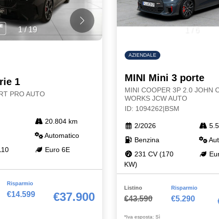
1
/
19
1
/
6
AZIENDALE
MINI Mini 3 porte
ie 1
MINI COOPER 3P 2.0 JOHN
RT PRO AUTO
WORKS JCW AUTO
ID: 1094262|BSM
20.804 km
2/2026
5.5
Automatico
Benzina
Aut
110
Euro 6E
231 CV (170
Eur
KW)
Risparmio
Listino
Risparmio
€14.599
€37.900
€43.590
€5.290
*Iva esposta: Sì