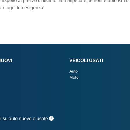
o rispetto al prezzo di listino. Non aspettare, le nostre auto Km 
are ogni tua esigenza!
NUOVI
VEICOLI USATI
Auto
Moto
oni su auto nuove e usate