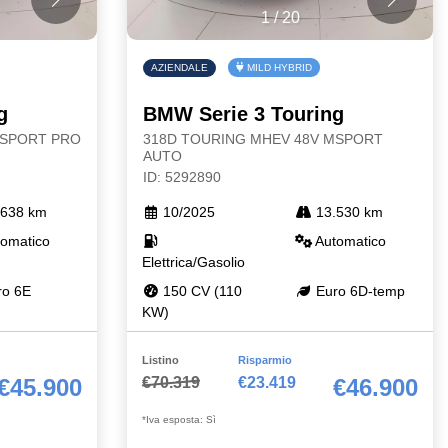
1
/
20
AZIENDALE
MILD HYBRID
g
BMW Serie 3 Touring
MSPORT PRO
318D TOURING MHEV 48V MSPORT
AUTO
ID: 5292890
638 km
10/2025
13.530 km
omatico
Automatico
Elettrica/Gasolio
o 6E
150 CV (110
Euro 6D-temp
KW)
Listino
Risparmio
€70.319
€23.419
€45.900
€46.900
*Iva esposta: Sì